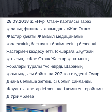
28.09.2018 ж. «Нұр Отан» партиясы Тараз
қалалық филиалы жанындағы «Жас Отан»
Жастар қанаты Жамбыл медициналық
колледжінің бастауыш бөлімшесінің белсенді
жастармен кездесу өтті. Іс-шараға Б.Құтжан
қатысып, «Жас Отан» Жастар қанатының
жобалары туралы түсіндірді. Шараның
қорытындысы бойынша 207 топ студенті Омар
Диана бөлімше жетекшісі болып сайланды.
Жауапты: жастар ісі жөніндегі комитет төрайымы
Д.Уркимбаева