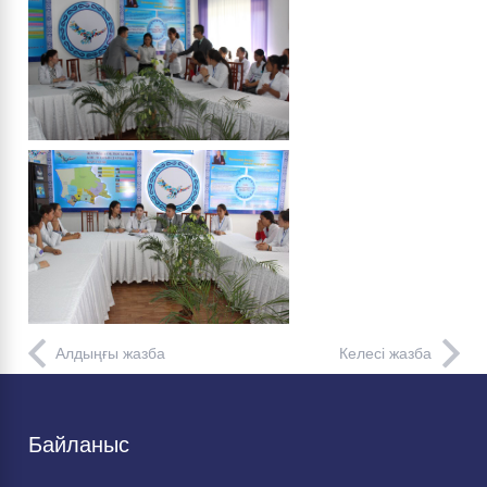
Алдыңғы жазба
Келесі жазба
Байланыс