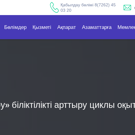
Қабылдау бөлімі 8(7262) 45
03 20
Бөлімдер
Қызметі
Ақпарат
Азаматтарға
Мемлек
» біліктілікті арттыру циклы оқ