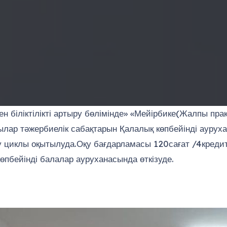
н біліктілікті артыру бөлімінде» «Мейірбике(Жалпы пр
лар тәжербиелік сабақтарын Қалалық көпбейінді ауруха
ру циклы оқытылуда.Оқу бағдарламасы 120сағат /4кредит
пбейінді балалар ауруханасында өткізуде.