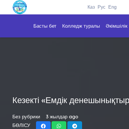
Каз
Рус
Eng
Басты бет
Колледж туралы
Әкімшілік
Кезекті «Емдік денешынықтыру
Без рубрики
3 жылдар ago
БӨЛІСУ