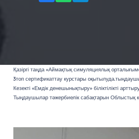
Қазіргі таңда «Аймақтық симуляциялық орталығыме
3топ сертификаттау курстары оқытылуда.тыңдаушы
Кезекті «Емдік денешынықтыру» біліктілікті артты
Тыңдаушылар тәжербиелік сабақтарын Облыстық кө