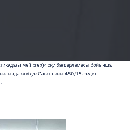
актикадағы мейіргер)» оқу бағдарламасы бойынша
насында өткізуе.Сағат саны 450/15кредит.
.