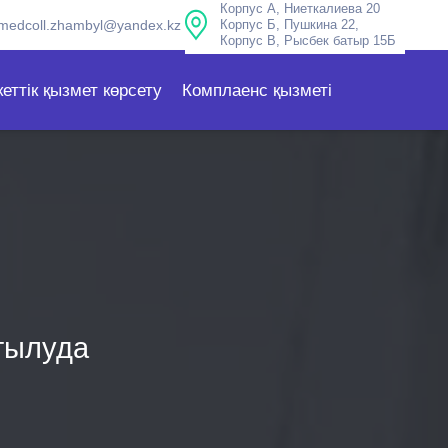
Корпус А, Ниеткалиева 20
medcoll.zhambyl@yandex.kz
Корпус Б, Пушкина 22,
Корпус В, Рысбек батыр 15Б
еттік қызмет көрсету
Комплаенс қызметі
ытылуда