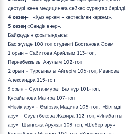
дәстүрі және медицинаға сәйкес сұрақтар берілді.
4 кезең
– «Қыз еркем – кестесімен көркем».
5 кезең
«Сәндік өнер».
Байқаудын қорытындысы:
Бас жүлде 108 топ студенті Бостанова Әсем
1 орын – Сабитова Арайлым 113-топ,
Пернебекқызы Аяулым 102-топ
2 орын – Тұрсыналы Айгерім 106-топ, Иванова
Александра 115-топ
3 орын – Сұлтанмұрат Балнұр 101-топ,
Құсайынова Мағира 107-топ
«Нәзік ару» – Өмірзақ Мадина 105-топ, «Білімді
ару» – Сауытбекова Жазира 112-топ, «Инабатты
ару»- Шыңғожа Аружан 103-топ, «Шебер ару»-
Құлжабаева Мариям 104-топ, «Көрермен көз