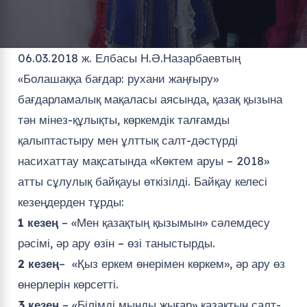
06.03.2018 ж. Елбасы Н.Ә.Назарбаевтың
«Болашаққа бағдар: рухани жаңғыру»
бағдарламалық мақаласы аясында, қазақ қызына
тән мінез-құлықты, көркемдік талғамды
қалыптастыру мен ұлттық салт-дәстүрді
насихаттау мақсатында «Көктем аруы – 2018»
атты сұлулық байқауы өткізілді. Байқау келесі
кезеңдерден тұрды:
1 кезең
– «Мен қазақтың қызымын» сәлемдесу
рәсімі, әр ару өзін – өзі таныстырды.
2 кезең
– «Қыз еркем өнерімен көркем», әр ару өз
өнерлерін көрсетті.
3 кезең
– «Білімді мыңды жығар» қазақтың салт-