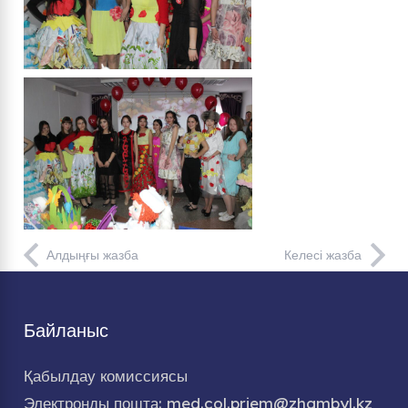
Алдыңғы жазба
Келесі жазба
Байланыс
Қабылдау комиссиясы
Электронды пошта: med.col.priem@zhambyl.kz