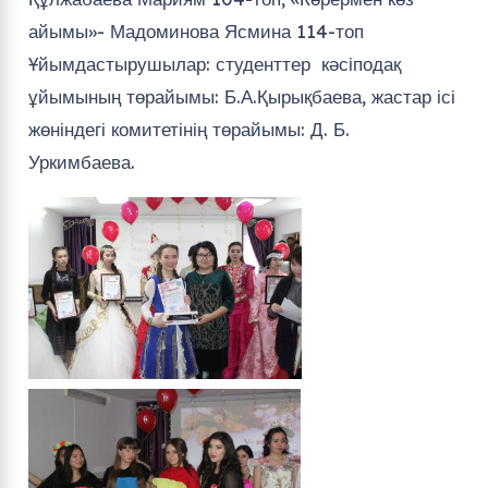
айымы»- Мадоминова Ясмина 114-топ
Ұйымдастырушылар: студенттер кәсіподақ
ұйымының төрайымы: Б.А.Қырықбаева, жастар ісі
жөніндегі комитетінің төрайымы: Д. Б.
Уркимбаева.