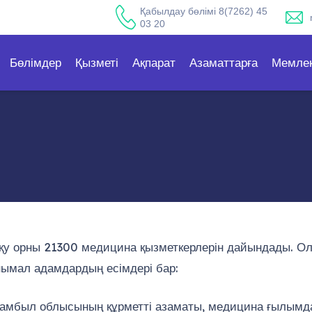
Қабылдау бөлімі 8(7262) 45
03 20
Бөлімдер
Қызметі
Ақпарат
Азаматтарға
Мемлек
н оқу орны 21300 медицина қызметкерлерін дайындады. 
ымал адамдардың есімдері бар:
 Жамбыл облысының құрметті азаматы, медицина ғылымд