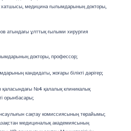
и хатшысы, медицина ғылымдарының докторы,
ов атындағы ұлттық ғылыми хирургия
лымдарының докторы, профессор;
арының кандидаты, жоғары білікті дәрігер;
 қаласындағы №4 қалалық клиникалық
егі орынбасары;
денсаулығын сақтау комиссиясының төрайымы;
Қазақстан медициналық академиясының