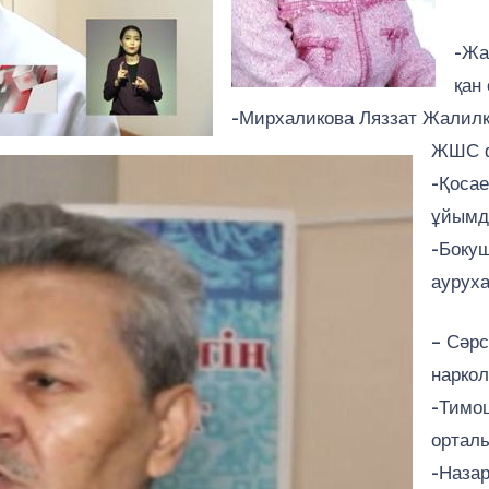
-Жа
қан
-Мирхаликова Ляззат Жалилқ
ЖШС ф
-Қоса
ұйымда
-Боку
ауруха
– Сәр
наркол
-Тимо
орталы
-Наза