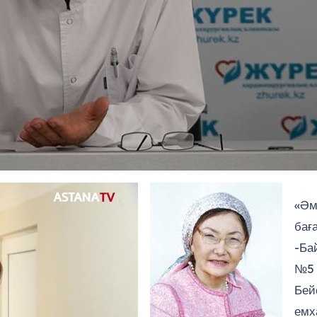
«Әм
бағ
-Ба
№5 
Бей
емх