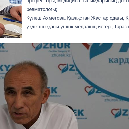
профессоры, медицина ғылымдарының доктор
ревматологы;
Күләш Ахметова, Қазақстан Жастар одағы, 
үздік шыққаны үшін» медалінің иегері, Тараз