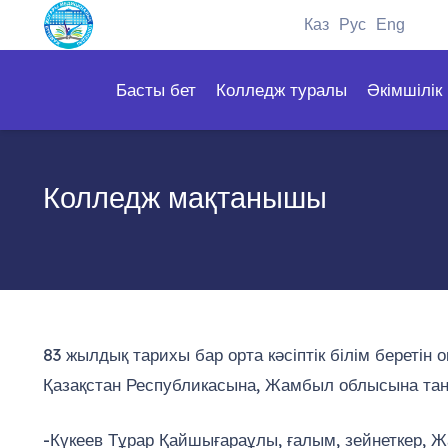
Каз
Рус
Eng
Басты бет
Колледж туралы
Әкімшілік
Колледж мақтанышы
83 жылдық тарихы бар орта кәсіптік білім береті
Қазақстан Республикасына, Жамбыл облысына тан
-Күкеев Тұрар Қайшығараұлы, ғалым, зейнеткер,