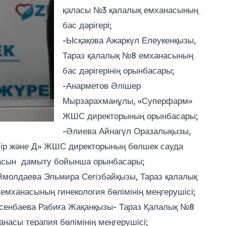
қаласы №3 қалалық емханасының
бас дәрігері;
-Ысқақова Ажаркүл Елеукенқызы,
Тараз қалалық №8 емханасының
бас дәрігерінің орынбасары;
-Анарметов Әлішер
Мырзарахманұлы, «Суперфарм»
ЖШС директорының орынбасары;
-Әлиева Айнагүл Оразалықызы,
ір және Д» ЖШС директорының бөлшек сауда
асын дамыту бойынша орынбасары;
ймолдаева Эльмира Сегізбайқызы, Тараз қалалық
емханасының гинекология бөлімінің меңгерушісі;
сенбаева Рабиға Жақанқызы- Тараз Қалалық №8
анасы терапия бөлімінің меңгерушісі;