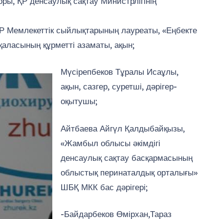
ы, ҚР денсаулық сақтау Министрлігінің
ҚР Мемлекеттік сыйлықтарының лауреаты, «Еңбекте
 қаласының құрметті азаматы, ақын;
Мүсірепбеков Тұралы Исаұлы,
ақын, сазгер, суретші, дәрігер-
оқытушы;
Айтбаева Айгүл Қалдыбайқызы,
«Жамбыл облысы әкімдігі
денсаулық сақтау басқармасының
облыстық перинаталдық орталығы»
ШБҚ МКК бас дәрігері;
-Байдарбеков Өмірхан,Тараз