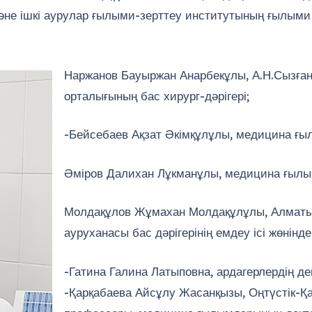
әне ішкі аурулар ғылыми-зерттеу институтының ғылым
Наржанов Бауыржан Анарбекұлы, А.Н.Сызған
орталығының бас хирург-дәрігері;
-Бейсебаев Ақзат Әкімқұлұлы, медицина ғы
Әміров Далихан Лұкманұлы, медицина ғылымд
Молдақұлов Жұмахан Молдақұлұлы, Алматы
ауруханасы бас дәрігерінің емдеу ісі жөнінд
-Гатина Галина Латыповна, ардагерлердің 
-Қарқабаева Айсұлу Жасанқызы, Оңтүстік-