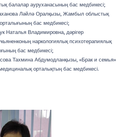
ық балалар ауруханасының бас медбикесі;
аханова Ләйлә Оралқызы, Жамбыл облыстық
орталығының бас медбикесі;
ук Наталья Владимировна, дәрігер
кьяненконың наркологиялық психотерапиялық
ғының бас медбикесі;
сова Тахмина Абдумодланқызы, «Брак и семья»
едициналық орталықтың бас медбикесі.