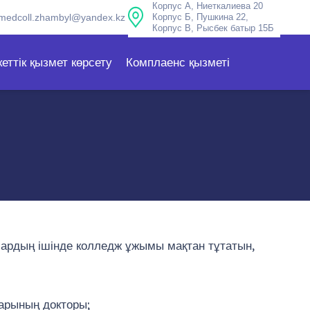
Корпус А, Ниеткалиева 20
medcoll.zhambyl@yandex.kz
Корпус Б, Пушкина 22,
Корпус В, Рысбек батыр 15Б
еттік қызмет көрсету
Комплаенс қызметі
Олардың ішінде колледж ұжымы мақтан тұтатын,
арының докторы;