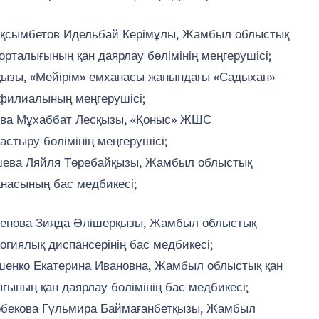
қсымбетов Идельбай Керімұлы, Жамбыл облыстық
 орталығының қан даярлау бөлімінің меңгерушісі;
ызы, «Мейірім» емханасы жанындағы «Садыхан»
илиалының меңгерушісі;
ева Мұхаббат Лесқызы, «Қоныс» ЖШС
стыру бөлімінің меңгерушісі;
шева Ляйля Төребайқызы, Жамбыл облыстық
насының бас медбикесі;
сенова Зияда Әлішерқызы, Жамбыл облыстық
огиялық диспансерінің бас медбикесі;
шенко Екатерина Ивановна, Жамбыл облыстық қан
ғының қан даярлау бөлімінің бас медбикесі;
рбекова Гүльмира Баймағанбетқызы, Жамбыл