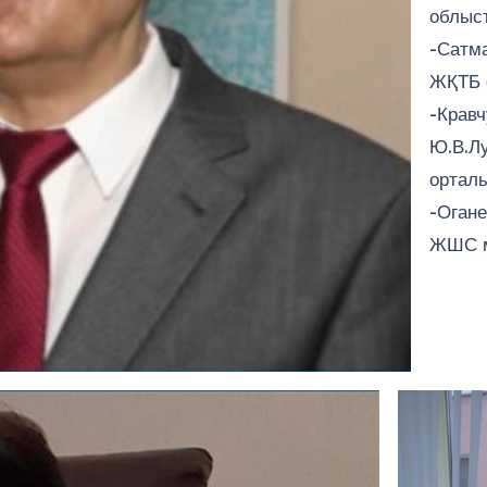
облыст
-Сатм
ЖҚТБ 
-Кравч
Ю.В.Лу
орталы
-Огане
ЖШС м