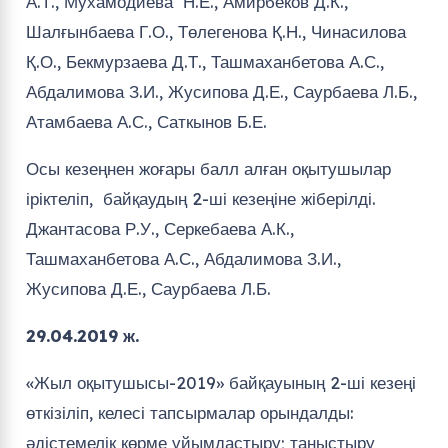
Ташмаханбетова А.С., Абдалимова З.И.,
Жусипова Д.Е., Саурбаева Л.Б.
29.04.2019 ж.
«Жыл оқытушысы-2019» байқауының 2-ші кезеңі
өткізіліп, келесі тапсырмалар орындалды:
әдістемелік көрме ұйымдастыру; таныстыру
«Ұстаз-ұлағатты есім»; панорамалық сабақ өткізу;
«Білім мен тәрбие егіз» педагогикалық тосын
жағдайлар шешу; «Өнерлі өрге жүзер» ән, би,
қолөнер орындау.
Байқау қорытындысы бойынша I-ші орынды №2
Жалпы білім беру және жаратылыстану пәндері
ЦӘК-ның химия пәні оқытушысы