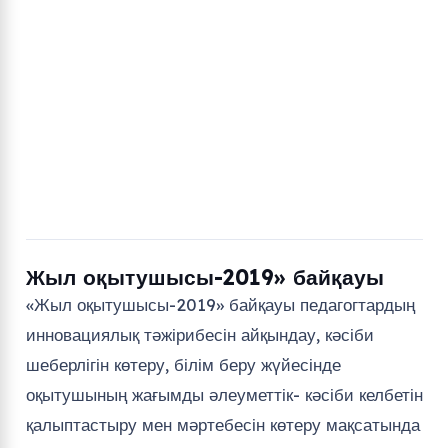
Жыл оқытушысы-2019» байқауы
«Жыл оқытушысы-2019» байқауы педагогтардың
инновациялық тәжірибесін айқындау, кәсіби
шеберлігін көтеру, білім беру жүйесінде
оқытушының жағымды әлеуметтік- кәсіби келбетін
қалыптастыру мен мәртебесін көтеру мақсатында
ұйымдастырылып өткізілді. Байқау 2 кезеңде өтті.
Байқаудың әділ қазылар алқасының төрайымы
Сарыбекова Ж.Н. – Жамбыл медициналық
колледжінің директоры, мүшелері: Б.С.
Қайыпчаев – Жамбыл облыстық білім
басқармасының «Техникалық және кәсіптік білім
беруді дамыту орталығы» КММ басшысы;
Қуанышбекова Л.Т.- Жамбыл медициналық