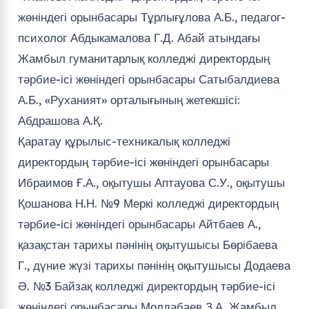
жөніндегі орынбасары Тұрлығұлова А.Б., педагог-
психолог Абдыкамалова Г.Д. Абай атындағы
Жамбыл гуманитарлық колледжі директордың
тәрбие-ісі жөніндегі орынбасары Сатыбалдиева
А.Б., «Руханият» орталығының жетекшісі:
Абдрашова А.Қ.
Қаратау құрылыс-техникалық колледжі
директордың тәрбие-ісі жөніндегі орынбасары
Ибраимов Ғ.А., оқытушы Аптауова С.У., оқытушы
Қошанова Н.Н. №9 Меркі колледжі директордың
тәрбие-ісі жөніндегі орынбасары Айтбаев А.,
қазақстан тарихы пәнінің оқытушысы Бөрібаева
Г., дүние жүзі тарихы пәнінің оқытушысы Додаева
Ә. №3 Байзақ колледжі директордың тәрбие-ісі
жөніндегі орынбасары Молдабаев З.А. Жамбыл