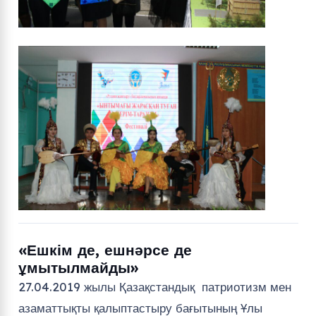
«Ешкім де, ешнәрсе де
ұмытылмайды»
27.04.2019 жылы Қазақстандық патриотизм мен
азаматтықты қалыптастыру бағытының Ұлы