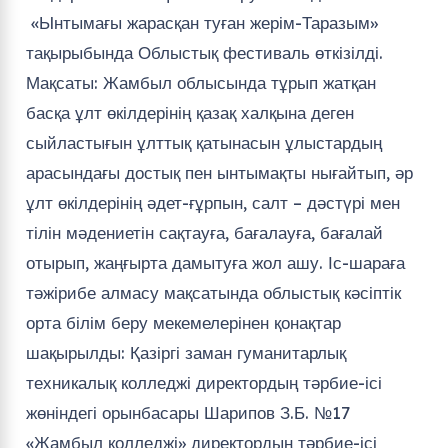
«Ынтымағы жарасқан туған жерім-Таразым»
тақырыбында Облыстық фестиваль өткізілді.
Мақсаты: Жамбыл облысында тұрып жатқан
басқа ұлт өкілдерінің қазақ халқына деген
сыйластығын ұлттық қатынасын ұлыстардың
арасындағы достық пен ынтымақты нығайтып, әр
ұлт өкілдерінің әдет-ғұрпын, салт – дәстүрі мен
тілін мәдениетін сақтауға, бағалауға, бағалай
отырып, жаңғырта дамытуға жол ашу. Іс-шараға
тәжірибе алмасу мақсатында облыстық кәсіптік
орта білім беру мекемелерінен қонақтар
шақырылды: Қазіргі заман гуманитарлық
техникалық колледжі директордың тәрбие-ісі
жөніндегі орынбасары Шарипов З.Б. №17
«Жамбыл колледжі» директордың тәрбие-ісі