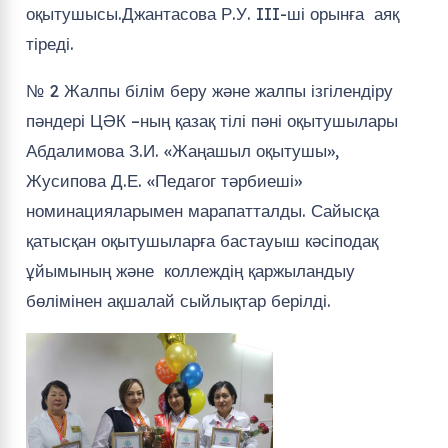
ұйымының және коллеждің қаржыландыу
бөлімінен ақшалай сыйлықтар берілді.