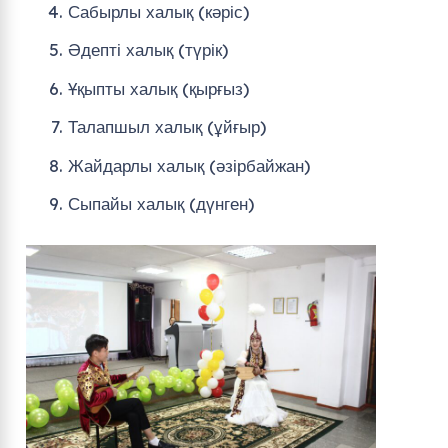
Сабырлы халық (кәріс)
Әдепті халық (түрік)
Ұқыпты халық (қырғыз)
Талапшыл халық (ұйғыр)
Жайдарлы халық (әзірбайжан)
Сыпайы халық (дүнген)