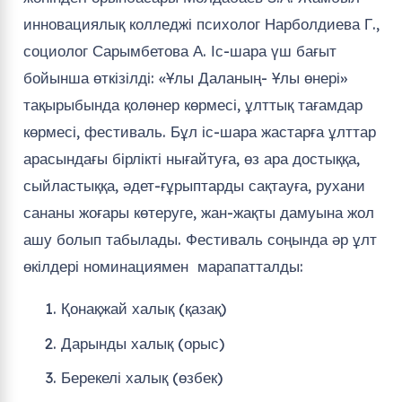
инновациялық колледжі психолог Нарболдиева Г.,
социолог Сарымбетова А. Іс-шара үш бағыт
бойынша өткізілді: «Ұлы Даланың- Ұлы өнері»
тақырыбында қолөнер көрмесі, ұлттық тағамдар
көрмесі, фестиваль. Бұл іс-шара жастарға ұлттар
арасындағы бірлікті нығайтуға, өз ара достыққа,
сыйластыққа, әдет-ғұрыптарды сақтауға, рухани
сананы жоғары көтеруге, жан-жақты дамуына жол
ашу болып табылады. Фестиваль соңында әр ұлт
өкілдері номинациямен марапатталды:
Қонақжай халық (қазақ)
Дарынды халық (орыс)
Берекелі халық (өзбек)