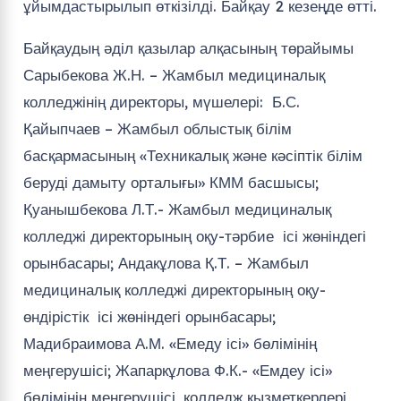
колледжі директорының оқу-тәрбие ісі жөніндегі
орынбасары; Андакұлова Қ.Т. – Жамбыл
медициналық колледжі директорының оқу-
өндірістік ісі жөніндегі орынбасары;
Мадибраимова А.М. «Емеду ісі» бөлімінің
меңгерушісі; Жапаркұлова Ф.К.- «Емдеу ісі»
бөлімінің меңгерушісі, колледж қызметкерлері
кәсіподақ ұйымының төрайымы; Иманбекова
Ж.Б.- Жамбыл медициналық колледжі оқу-
әдістемелік кабинет меңгерушісі. Есептеуші
комиссия білім сапасы және мониторинг
орталығының меңгерушісі – Мұраталиева Н.М.
17.04.2019 ж.
Байқаудың 1-ші кезеңінде үй тапсырмасы