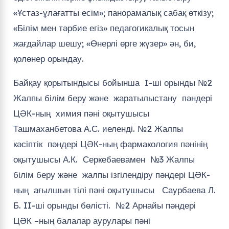
Ташмаханбетова А.С. иеленді. №2 Жалпы
кәсіптік пәндері ЦӘК-ның фармакология пәнінің
оқытушысы А.К. Серкебаевамен №3 Жалпы
білім беру және жалпы ізгілендіру пәндері ЦӘК-
ның ағылшын тілі пәні оқытушысы Саурбаева Л.
Б. II-ші орынды бөлісті. №2 Арнайы пәндері
ЦӘК –ның балалар аурулары пәні
оқытушысы.Джантасова Р.У. III-ші орынға аяқ
тіреді.
№ 2 Жалпы білім беру және жалпы ізгілендіру
пәндері ЦӘК –ның қазақ тілі пәні оқытушылары
Абдалимова З.И. «Жаңашыл оқытушы»,
Жусипова Д.Е. «Педагог тәрбиеші»
номинацияларымен марапатталды. Сайысқа
қатысқан оқытушыларға бастауыш кәсіподақ