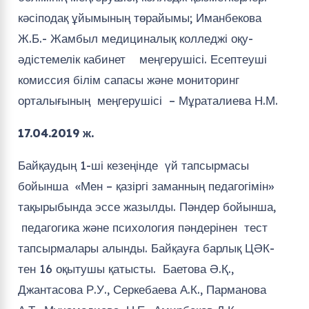
бойынша «Мен – қазіргі заманның педагогімін»
тақырыбында эссе жазылды. Пәндер бойынша,
педагогика және психология пәндерінен тест
тапсырмалары алынды. Байқауға барлық ЦӘК-
тен 16 оқытушы қатысты. Баетова Ә.Қ.,
Джантасова Р.У., Серкебаева А.К., Парманова
А.Т., Мухамодиева Н.Е., Амирбеков Д.К.,
Шалғынбаева Г.О., Төлегенова Қ.Н., Чинасилова
Қ.О., Бекмурзаева Д.Т., Ташмаханбетова А.С.,
Абдалимова З.И., Жусипова Д.Е., Саурбаева Л.Б.,
Атамбаева А.С., Саткынов Б.Е.
Осы кезеңнен жоғары балл алған оқытушылар
іріктеліп, байқаудың 2-ші кезеңіне жіберілді.
Джантасова Р.У., Серкебаева А.К.,