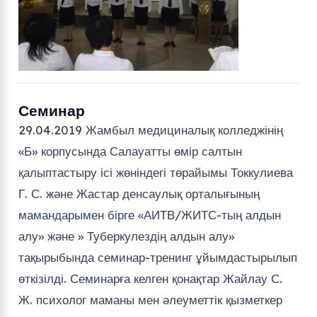
Семинар
29.04.2019 Жамбыл медициналық колледжінің
«Б» корпусында Салауатты өмір салтын
қалыптастыру ісі жөніндегі төрайымы Токкулиева
Г. С. және Жастар денсаулық орталығының
мамандарымен бірге «АИТВ/ЖИТС-тың алдын
алу» және » Туберкулездің алдын алу»
тақырыбында семинар-тренинг ұйымдастырылып
өткізілді. Семинарға келген қонақтар Жайлау С.
Ж. психолог маманы мен әлеуметтік қызметкер