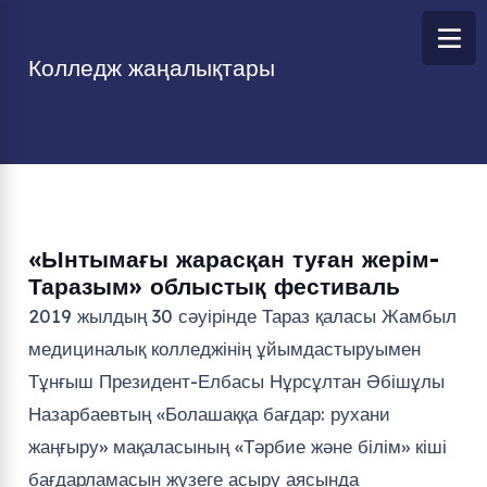
Колледж жаңалықтары
«Ынтымағы жарасқан туған жерім-
Таразым» облыстық фестиваль
2019 жылдың 30 сәуірінде Тараз қаласы Жамбыл
медициналық колледжінің ұйымдастыруымен
Тұнғыш Президент-Елбасы Нұрсұлтан Әбішұлы
Назарбаевтың «Болашаққа бағдар: рухани
жаңғыру» мақаласының «Тәрбие және білім» кіші
бағдарламасын жүзеге асыру аясында