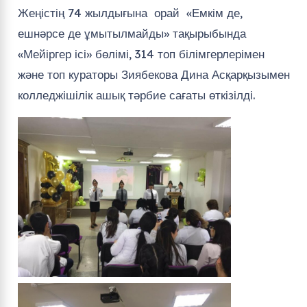
Жеңістің 74 жылдығына орай «Емкім де,
ешнәрсе де ұмытылмайды» тақырыбында
«Мейіргер ісі» бөлімі, 314 топ білімгерлерімен
және топ кураторы Зиябекова Дина Асқарқызымен
колледжішілік ашық тәрбие сағаты өткізілді.