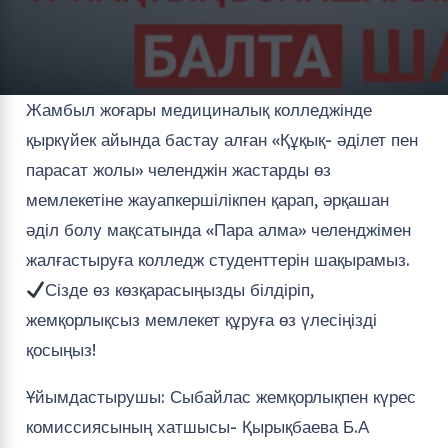
Жамбыл жоғары медициналық колледжінде
қыркүйек айында бастау алған «Құқық- әділет пен
парасат жолы» челенджін жастарды өз
мемлекетіне жауапкершілікпен қарап, әрқашан
әділ болу мақсатында «Пара алма» челенджімен
жалғастыруға колледж студенттерін шақырамыз.
Сізде өз көзқарасыңызды білдіріп,
жемқорлықсыз мемлекет құруға өз үлесіңізді
қосыңыз!
Ұйымдастырушы: Сыбайлас жемқорлықпен күрес
комиссиясының хатшысы- Қырықбаева Б.А