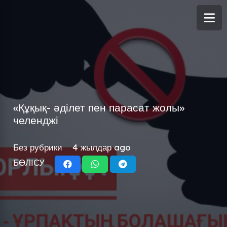
«Құқық- әділет пен парасат жолы»
челенджі
Без рубрики
4 жылдар ago
БӨЛІСУ