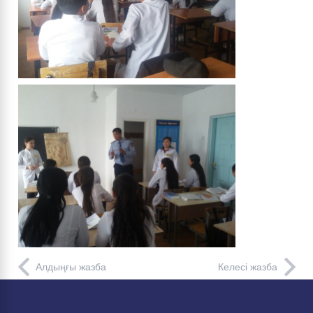
Алдыңғы жазба
Келесі жазба