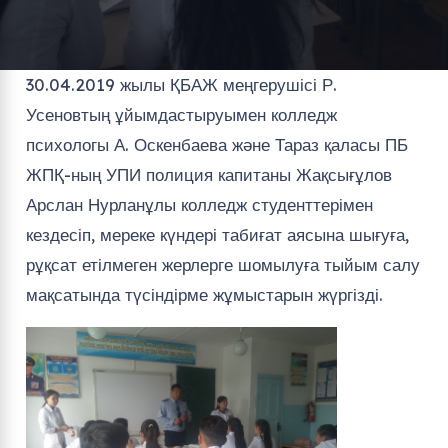
30.04.2019 жылы ҚБАЖ меңгерушісі Р.
Усеновтың ұйымдастыруымен колледж
психологы А. Оскенбаева және Тараз қаласы ПБ
ЖПҚ-ның УПИ полиция капитаны Жақсығұлов
Арслан Нурланұлы колледж студенттерімен
кездесіп, мереке күндері табиғат аясына шығуға,
рұқсат етілмеген жерлерге шомылуға тыйым салу
мақсатында түсіндірме жұмыстарын жүргізді.