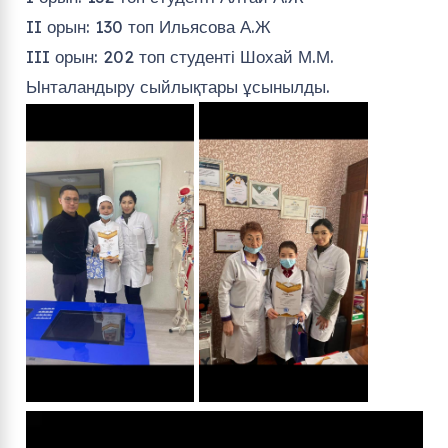
II орын: 130 топ Ильясова А.Ж
III орын: 202 топ студенті Шохай М.М.
Ынталандыру сыйлықтары ұсынылды.
Видео