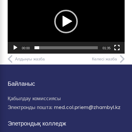
плейер
00:00
01:35
Алдыңғы жазба
Келесі жазба
Байланыс
Қабылдау комиссиясы
Электронды пошта: med.col.priem@zhambyl.kz
Элетрондық колледж