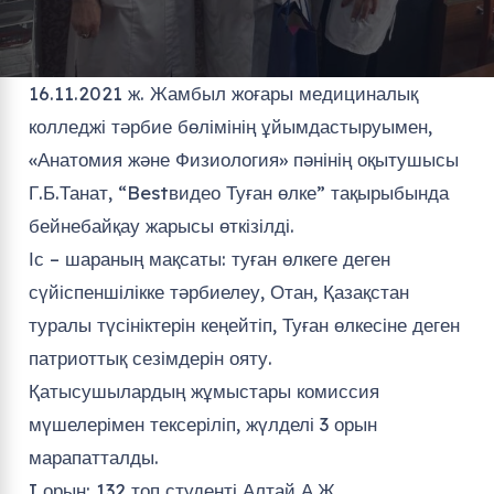
16.11.2021 ж. Жамбыл жоғары медициналық
колледжі тәрбие бөлімінің ұйымдастыруымен,
«Анатомия және Физиология» пәнінің оқытушысы
Г.Б.Танат, “Bestвидео Туған өлке” тақырыбында
бейнебайқау жарысы өткізілді.
Іс – шараның мақсаты: туған өлкеге деген
сүйіспеншілікке тәрбиелеу, Отан, Қазақстан
туралы түсініктерін кеңейтіп, Туған өлкесіне деген
патриоттық сезімдерін ояту.
Қатысушылардың жұмыстары комиссия
мүшелерімен тексеріліп, жүлделі 3 орын
марапатталды.
I орын: 132 топ студенті Алтай А.Ж