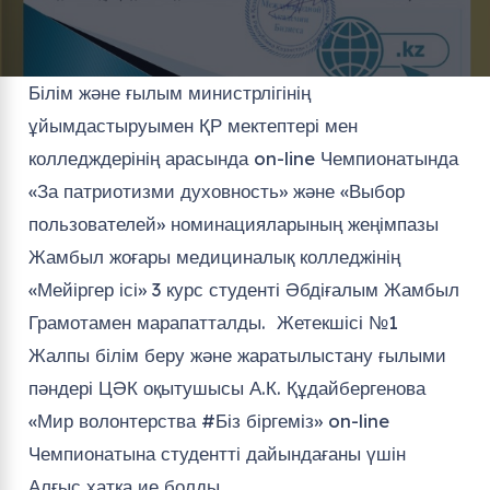
Білім және ғылым министрлігінің
ұйымдастыруымен ҚР мектептері мен
колледждерінің арасында on-line Чемпионатында
«За патриотизми духовность» және «Выбор
пользователей» номинацияларының жеңімпазы
Жамбыл жоғары медициналық колледжінің
«Мейіргер ісі» 3 курс студенті Әбдіғалым Жамбыл
Грамотамен марапатталды. Жетекшісі №1
Жалпы білім беру және жаратылыстану ғылыми
пәндері ЦӘК оқытушысы А.К. Құдайбергенова
«Мир волонтерства #Біз біргеміз» on-line
Чемпионатына студентті дайындағаны үшін
Алғыс хатқа ие болды.