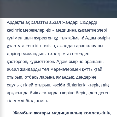
Ардақты ақ халатты абзал жандар! Сіздерді
кәсіптік мерекелеріңіз – медицина қызметкерлері
күнімен шын жүректен құттықтаймын! Адам өмірін
ұзартуға септігін тигізіп, ажалдан арашалаушы
дәрігер мамандығын халқымыз ежелден
қастерлеп, құрметтеген. Адам өміріне арашашы
абзал жандарды төл мерекелерімен құттықтай
отырып, отбасыларына амандық, дендеріне
саулық тілей отырып, кәсіби біліктіктіліктеріңіздің
арқасында биік асулардан көріне беріңіздер деген
тілегімді білдіремін.
Жамбыл жоғары медициналық колледжінің