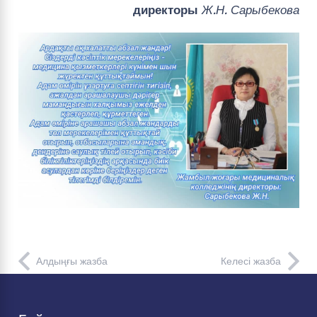
директоры
Ж.Н. Сарыбекова
Алдыңғы жазба
Келесі жазба