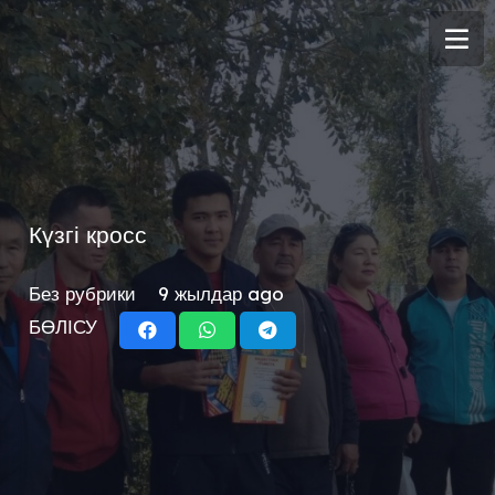
Күзгі кросс
Без рубрики
9 жылдар ago
БӨЛІСУ