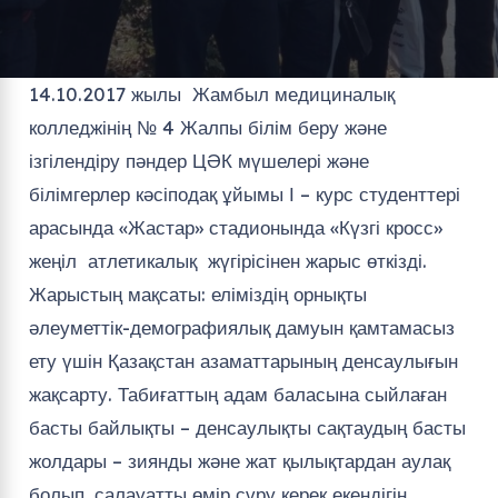
14.10.2017 жылы Жамбыл медициналық
колледжінің № 4 Жалпы білім беру және
ізгілендіру пәндер ЦӘК мүшелері және
білімгерлер кәсіподақ ұйымы І – курс студенттері
арасында «Жастар» стадионында «Күзгі кросс»
жеңіл атлетикалық жүгірісінен жарыс өткізді.
Жарыстың мақсаты: еліміздің орнықты
әлеуметтік-демографиялық дамуын қамтамасыз
ету үшін Қазақстан азаматтарының денсаулығын
жақсарту. Табиғаттың адам баласына сыйлаған
басты байлықты – денсаулықты сақтаудың басты
жолдары – зиянды және жат қылықтардан аулақ
болып, салауатты өмір сүру керек екендігін