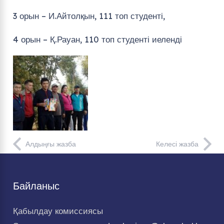
3 орын – И.Айтолқын, 111 топ студенті,
4 орын – Қ.Рауан, 110 топ студенті иеленді
Алдыңғы жазба
Келесі жазба
Байланыс
Қабылдау комиссиясы