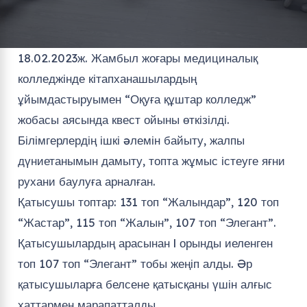
18.02.2023ж. Жамбыл жоғары медициналық
колледжінде кітапханашылардың
ұйымдастыруымен “Оқуға құштар колледж”
жобасы аясында квест ойыны өткізілді.
Білімгерлердің ішкі əлемін байыту, жалпы
дүниетанымын дамыту, топта жұмыс істеуге яғни
рухани баулуға арналған.
Қатысушы топтар: 131 топ “Жалындар”, 120 топ
“Жастар”, 115 топ “Жалын”, 107 топ “Элегант”.
Қатысушылардың арасынан l орынды иеленген
топ 107 топ “Элегант” тобы жеңіп алды. Əр
қатысушыларға белсене қатысқаны үшін алғыс
хаттармен марапатталды.