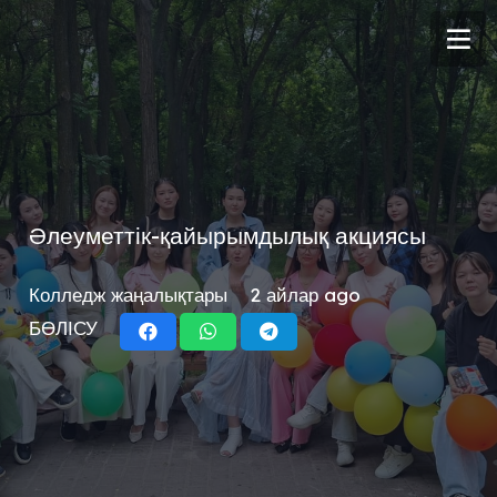
Әлеуметтік-қайырымдылық акциясы
Колледж жаңалықтары
2 айлар ago
БӨЛІСУ