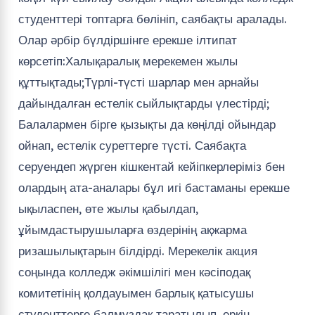
студенттері топтарға бөлініп, саябақты аралады.
Олар әрбір бүлдіршінге ерекше ілтипат
көрсетіп:Халықаралық мерекемен жылы
құттықтады;Түрлі-түсті шарлар мен арнайы
дайындалған естелік сыйлықтарды үлестірді;
Балалармен бірге қызықты да көңілді ойындар
ойнап, естелік суреттерге түсті. Саябақта
серуендеп жүрген кішкентай кейіпкерлеріміз бен
олардың ата-аналары бұл игі бастаманы ерекше
ықыласпен, өте жылы қабылдап,
ұйымдастырушыларға өздерінің ақжарма
ризашылықтарын білдірді. Мерекелік акция
соңында колледж әкімшілігі мен кәсіподақ
комитетінің қолдауымен барлық қатысушы
студенттерге балмұздақ таратылып, еркін