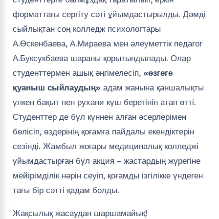
форматтағы сергіту сәті ұйымдастырылды. Дәмді
сыйлықтан соң колледж психологтары
А.Өскенбаева, А.Мираева мен әлеуметтік педагог
А.Буксукбаева шараны қорытындылады. Олар
студенттермен ашық әңгімелесіп,
«өзгеге
қуаныш сыйлаудың»
адам жанына қаншалықты
үлкен бақыт пен рухани күш беретінін атап өтті.
Студенттер де бұл күннен алған әсерлерімен
бөлісіп, өздерінің қоғамға пайдалы екендіктерін
сезінді. Жамбыл жоғары медициналық колледжі
ұйымдастырған бұл акция – жастардың жүрегіне
мейірімділік нәрін сеуіп, қоғамды ізгілікке үндеген
тағы бір сәтті қадам болды.
Жақсылық жасаудан шаршамайық!