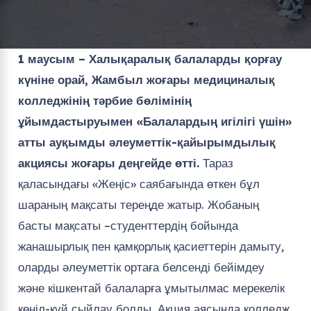
1 маусым – Халықаралық балаларды қорғау
күніне орай, Жамбыл жоғары медициналық
колледжінің
т
әрбие бөлімінің
ұйымдастыруымен «Балалардың игілігі үшін»
атты ауқымды әлеуметтік-қайырымдылық
акциясы жоғары деңгейде өтті.
Тараз
қаласындағы «Жеңіс» саябағында өткен бұл
шараның мақсаты тереңде жатыр. Жобаның
басты мақсаты –студенттердің бойында
жанашырлық пен қамқорлық қасиеттерін дамыту,
оларды әлеуметтік ортаға белсенді бейімдеу
және кішкентай балаларға ұмытылмас мерекелік
көңіл-күй сыйлау болды. Акция аясында колледж