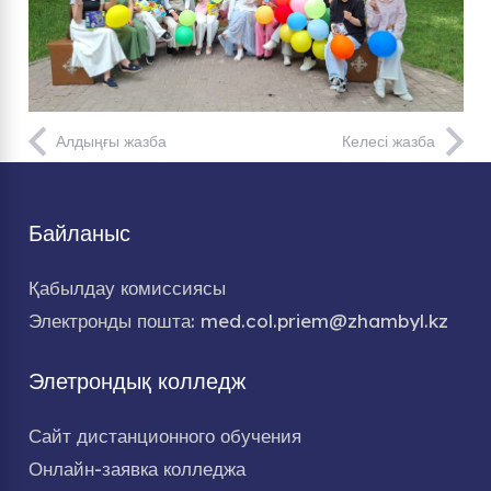
Алдыңғы жазба
Келесі жазба
Байланыс
Қабылдау комиссиясы
Электронды пошта: med.col.priem@zhambyl.kz
Элетрондық колледж
Сайт дистанционного обучения
Онлайн-заявка колледжа