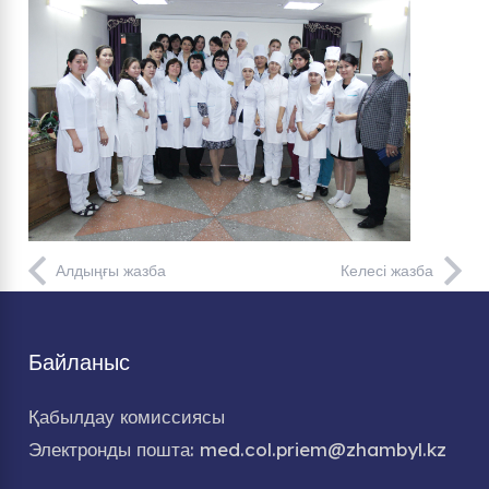
Алдыңғы жазба
Келесі жазба
Байланыс
Қабылдау комиссиясы
Электронды пошта: med.col.priem@zhambyl.kz