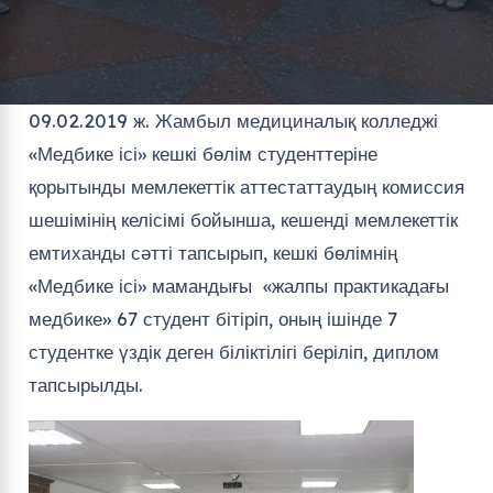
09.02.2019 ж. Жамбыл медициналық колледжі
«Медбике ісі» кешкі бөлім студенттеріне
қорытынды мемлекеттік аттестаттаудың комиссия
шешімінің келісімі бойынша, кешенді мемлекеттік
емтиханды сәтті тапсырып, кешкі бөлімнің
«Медбике ісі» мамандығы «жалпы практикадағы
медбике» 67 студент бітіріп, оның ішінде 7
студентке үздік деген біліктілігі беріліп, диплом
тапсырылды.