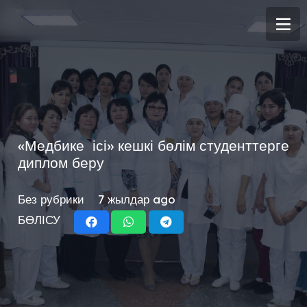
«Медбике ісі» кешкі бөлім студенттерге
диплом беру
Без рубрики
7 жылдар ago
БӨЛІСУ