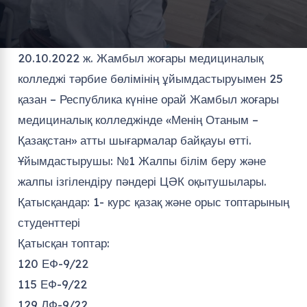
20.10.2022 ж. Жамбыл жоғары медициналық
колледжі тәрбие бөлімінің ұйымдастыруымен 25
қазан – Республика күніне орай Жамбыл жоғары
медициналық колледжінде «Менің Отаным –
Қазақстан» атты шығармалар байқауы өтті.
Ұйымдастырушы: №1 Жалпы білім беру және
жалпы ізгілендіру пәндері ЦӘК оқытушылары.
Қатысқандар: 1- курс қазақ және орыс топтарының
студенттері
Қатысқан топтар:
120 ЕФ-9/22
115 ЕФ-9/22
129 ЛФ-9/22