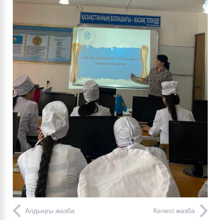
Алдыңғы жазба
Келесі жазба