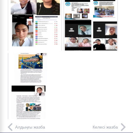
Алдыңғы жазба
Келесі жазба