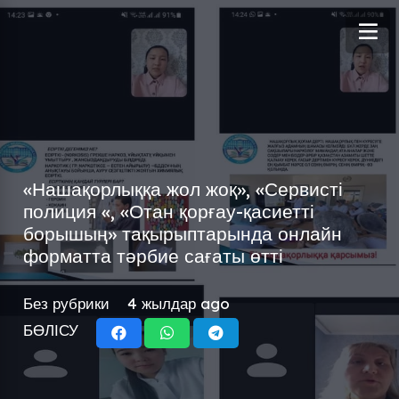
«Нашақорлыққа жол жоқ», «Сервисті
полиция «, «Отан қорғау-қасиетті
борышың» тақырыптарында онлайн
форматта тәрбие сағаты өтті
Без рубрики
4 жылдар ago
БӨЛІСУ