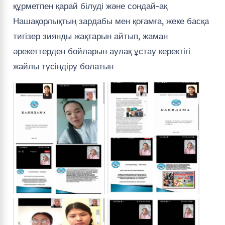
құрметпен қарай білуді және сондай-ақ
Нашақорлықтың зардабы мен қоғамға, жеке басқа
тигізер зиянды жақтарын айтып, жаман
әрекеттерден бойларын аулақ ұстау керектігі
жайлы түсіндіру болатын