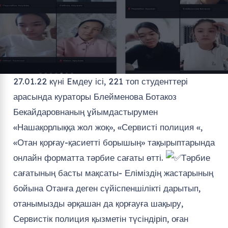
27.01.22 күні Eмдеу ісі, 221 топ студенттері
арасында кураторы Блейменова Ботакоз
Бекайдаровнаның ұйымдастырумен
«Нашақорлыққа жол жоқ», «Сервисті полиция «,
«Отан қорғау-қасиетті борышың» тақырыптарында
онлайн форматта тәрбие сағаты өтті.
Тәрбие
сағатының басты мақсаты- Еліміздің жастарының
бойына Отанға деген сүйіспеншілікті дарытып,
отанымызды әрқашан да қорғауға шақыру,
Сервистік полиция қызметін түсіндіріп, оған