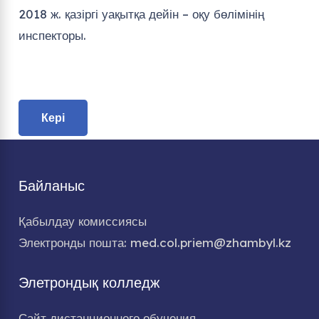
2018 ж. қазіргі уақытқа дейін – оқу бөлімінің
инспекторы.
Кері
Байланыс
Қабылдау комиссиясы
Электронды пошта: med.col.priem@zhambyl.kz
Элетрондық колледж
Сайт дистанционного обучения