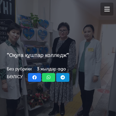
“Оқуға құштар колледж”
Без рубрики
3 жылдар ago
БӨЛІСУ