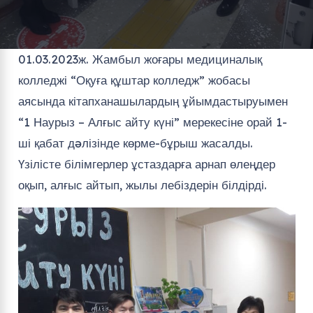
01.03.2023ж. Жамбыл жоғары медициналық
колледжі “Оқуға құштар колледж” жобасы
аясында кітапханашылардың ұйымдастыруымен
“1 Наурыз – Алғыс айту күні” мерекесіне орай 1-
ші қабат дəлізінде көрме-бұрыш жасалды.
Үзілісте білімгерлер ұстаздарға арнап өлеңдер
оқып, алғыс айтып, жылы лебіздерін білдірді.