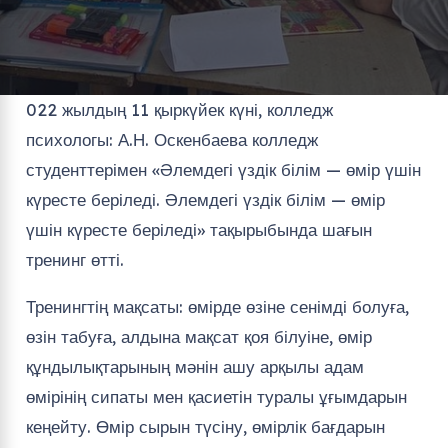
022 жылдың 11 қыркүйек күні, колледж
психологы: А.Н. Оскенбаева колледж
студенттерімен «Әлемдегі үздік білім — өмір үшін
күресте беріледі. Әлемдегі үздік білім — өмір
үшін күресте беріледі» тақырыбында шағын
тренинг өтті.
Тренингтің мақсаты: өмірде өзіне сенімді болуға,
өзін табуға, алдына мақсат қоя білуіне, өмір
құндылықтарының мәнін ашу арқылы адам
өмірінің сипаты мен қасиетін туралы ұғымдарын
кеңейту. Өмір сырын түсіну, өмірлік бағдарын