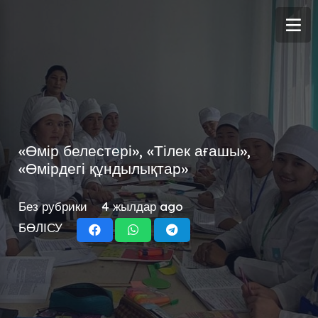
«Өмір белестері», «Тілек ағашы»,
«Өмірдегі құндылықтар»
Без рубрики
4 жылдар ago
БӨЛІСУ