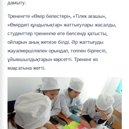
дамыту.
Тренингте «Өмір белестері», «Тілек ағашы»,
«Өмірдегі құндылықтар» жаттығулары жасалды,
студенттер тренингке өте белсенді қатысты,
ойларын анық жеткізе білді. Әр жаттығуды
жауапкершілікпен орындап, топпен бірлесіп,
ұйымшылдықтарын көрсетті. Тренинг өз
мақсатына жетті.