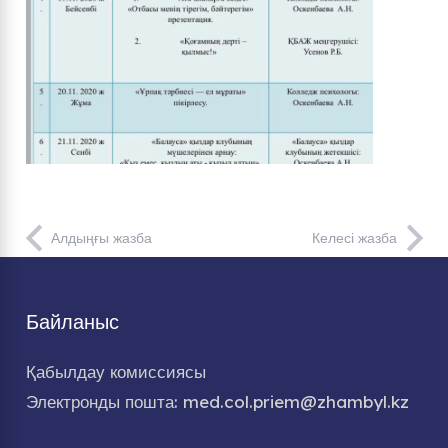
Алдыңғы жазба
Келесі жазба
Байланыс
Қабылдау комиссиясы
Электронды пошта: med.col.priem@zhambyl.kz