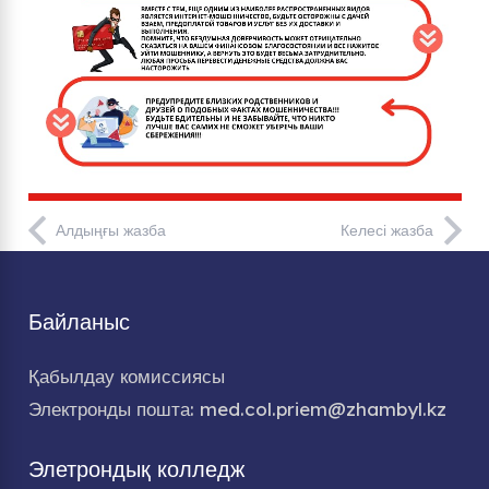
Алдыңғы жазба
Келесі жазба
Байланыс
Қабылдау комиссиясы
Электронды пошта: med.col.priem@zhambyl.kz
Элетрондық колледж