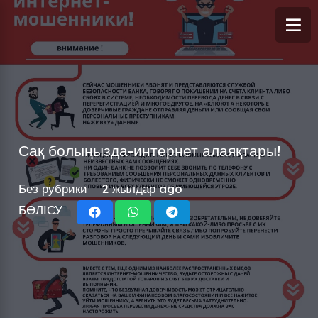
Сақ болыңызда-интернет алаяқтары!
Без рубрики
2 жылдар ago
БӨЛІСУ