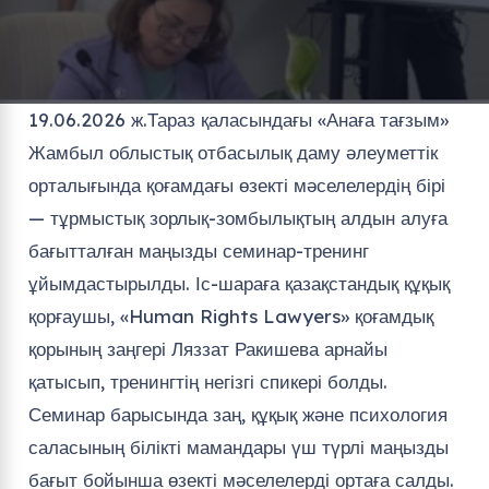
19.06.2026 ж.Тараз қаласындағы «Анаға тағзым»
Жамбыл облыстық отбасылық даму әлеуметтік
орталығында қоғамдағы өзекті мәселелердің бірі
— тұрмыстық зорлық-зомбылықтың алдын алуға
бағытталған маңызды семинар-тренинг
ұйымдастырылды. Іс-шараға қазақстандық құқық
қорғаушы, «Human Rights Lawyers» қоғамдық
қорының заңгері Ляззат Ракишева арнайы
қатысып, тренингтің негізгі спикері болды.
Семинар барысында заң, құқық және психология
саласының білікті мамандары үш түрлі маңызды
бағыт бойынша өзекті мәселелерді ортаға салды.