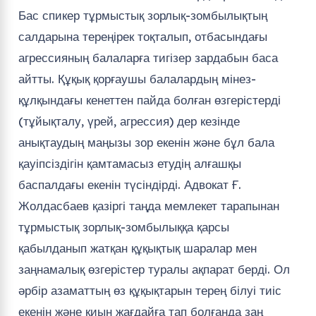
Бас спикер тұрмыстық зорлық-зомбылықтың
салдарына тереңірек тоқталып, отбасындағы
агрессияның балаларға тигізер зардабын баса
айтты. Құқық қорғаушы балалардың мінез-
құлқындағы кенеттен пайда болған өзгерістерді
(тұйықталу, үрей, агрессия) дер кезінде
анықтаудың маңызы зор екенін және бұл бала
қауіпсіздігін қамтамасыз етудің алғашқы
баспалдағы екенін түсіндірді. Адвокат Ғ.
Жолдасбаев қазіргі таңда мемлекет тарапынан
тұрмыстық зорлық-зомбылыққа қарсы
қабылданып жатқан құқықтық шаралар мен
заңнамалық өзгерістер туралы ақпарат берді. Ол
әрбір азаматтың өз құқықтарын терең білуі тиіс
екенін және қиын жағдайға тап болғанда заң