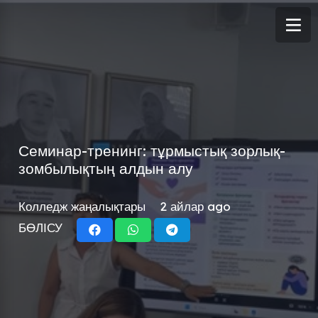
Семинар-тренинг: тұрмыстық зорлық-
зомбылықтың алдын алу
Колледж жаңалықтары
2 айлар ago
БӨЛІСУ