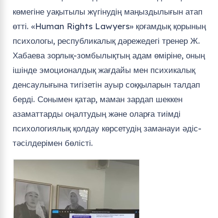
көмегіне уақытылы жүгінудің маңыздылығын атап
өтті. «Human Rights Lawyers» қоғамдық қорының
психологы, республикалық дәрежедегі тренер Ж.
Хабаева зорлық-зомбылықтың адам өміріне, оның
ішінде эмоционалдық жағдайы мен психикалық
денсаулығына тигізетін ауыр соққыларын талдап
берді. Сонымен қатар, маман зардап шеккен
азаматтарды оңалтудың және оларға тиімді
психологиялық қолдау көрсетудің заманауи әдіс-
тәсілдерімен бөлісті.