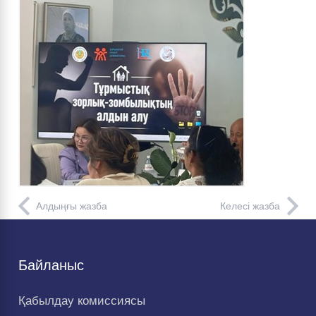
Алдыңғы жазба
Келесі жазба
Байланыс
Қабылдау комиссиясы