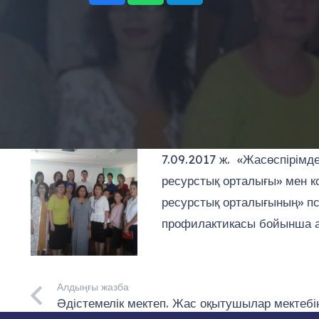
7.09.2017 ж. «Жасөспірімд
ресурстық орталығы» мен к
ресурстық орталығының» пс
профилактикасы бойынша ар
Алдыңғы жазба
Әдістемелік мектеп. Жас оқытушылар мектебі