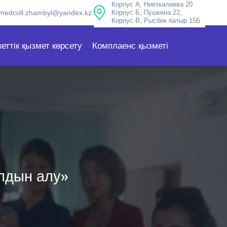
Корпус А, Ниеткалиева 20
medcoll.zhambyl@yandex.kz
Корпус Б, Пушкина 22,
Корпус В, Рысбек батыр 15Б
еттік қызмет көрсету
Комплаенс қызметі
лдын алу»