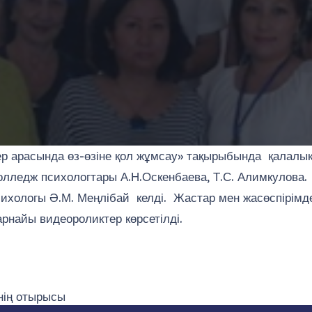
ер арасында өз-өзіне қол жұмсау» тақырыбында қалал
олледж психологтары А.Н.Оскенбаева, Т.С. Алимкулова
ихологы Ә.М. Меңлібай келді. Жастар мен жасөспірімд
найы видеороликтер көрсетілді.
нің отырысы