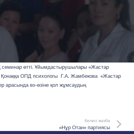
ық семинар өтті. Ұйымдастырушылары «Жастар
. Қонаққа ОПД психологы Г.А. Жамбекова «Жастар
ер арасында өз-өзіне қол жұмсаудың
Келесі жазба
«Нұр Отан» партиясы