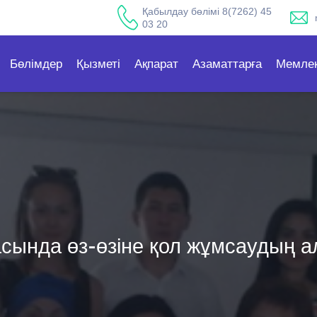
Қабылдау бөлімі 8(7262) 45
03 20
Бөлімдер
Қызметі
Ақпарат
Азаматтарға
Мемлек
сында өз-өзіне қол жұмсаудың а