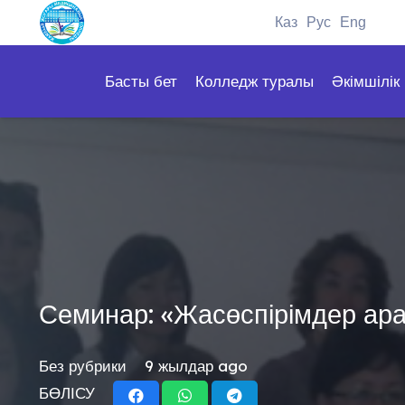
Каз
Рус
Eng
Басты бет
Колледж туралы
Әкімшілік
Семинар: «Жасөспірімдер ара
Без рубрики
9 жылдар ago
БӨЛІСУ