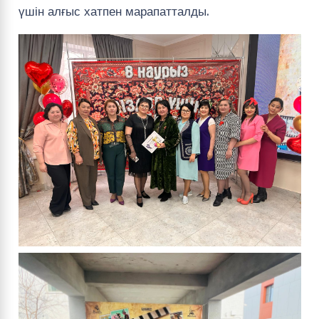
үшін алғыс хатпен марапатталды.