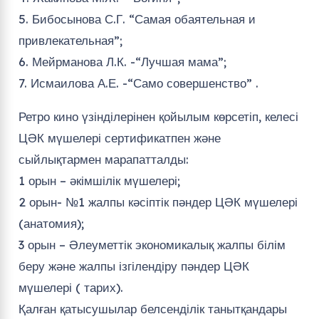
5. ⁠Бибосынова С.Г. “Самая обаятельная и
привлекательная”;
6. ⁠Мейрманова Л.К. -“Лучшая мама”;
7. ⁠Исмаилова А.Е. -“Само совершенство” .
Ретро кино үзінділерінен қойылым көрсетіп, келесі
ЦӘК мүшелері сертификатпен және
сыйлықтармен марапатталды:
1 орын – әкімшілік мүшелері;
2 орын- №1 жалпы кәсіптік пәндер ЦӘК мүшелері
(анатомия);
3 орын – Әлеуметтік экономикалық жалпы білім
беру және жалпы ізгілендіру пәндер ЦӘК
мүшелері ( тарих).
Қалған қатысушылар белсенділік танытқандары