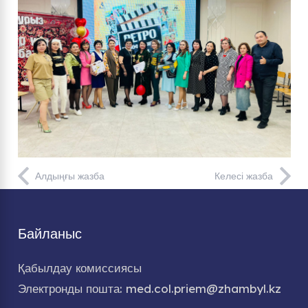
Алдыңғы жазба
Келесі жазба
Байланыс
Қабылдау комиссиясы
Электронды пошта: med.col.priem@zhambyl.kz