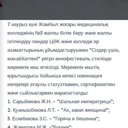
7 наурыз күні Жамбыл жоғары медициналық
колледжінің №3 жалпы білім беру және жалпы
ізгілендіру пәндер ЦӘК және колледж ер
азаматтырының ұйымдастыруымен “Сіздер үшін,
махаббатпен!” ретро кинофестиваль стилінде
мерекелік кеш өткізілді. Мерекелік кештің
қорытындысы бойынша келесі номинация
иегерлері атаулы статуэткамен, сертификатпен
және сыйлықтармен марапатталды:
1. Сарыбекова Ж.Н. – “Шальная императрица”;
2. ⁠Қуанышбекова Л.Т. – “Ах, какая женщина!”;
3. ⁠Ескебекова З.С. – “Горяча и бешенна”;
4. ⁠Жакипова М.Ж. -“Богиня”;