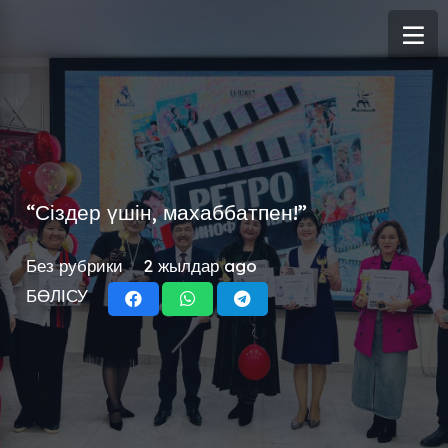
“Сіздер үшін, махаббатпен!”
Без рубрики
2 жылдар ago
БӨЛІСУ