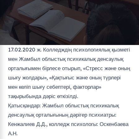
17.02.2020 ж. Колледждің психологиялық қызметі
мен Жамбыл облыстық психикалық денсаулық
орталығымен бірлесе отырып, «Стресс және оның
шығу жолдары», «Қақтығыс және оның түрлері
мен келіп шығу себептері, факторлар»
тақырыбында дәріс өткізілді.
Қатысқандар: Жамбыл облыстық психикалық
денсаулық орталығының дәрігер психиатры:
Кенжалиев Д.Д., колледж психологы: Оскенбаева
А.Н.