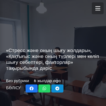
«Стресс және оның шығу жолдары»,
«Қақтығыс және оның түрлері мен келіп
шығу себептері, факторлар»
тақырыбында дәріс
Без рубрики
6 жылдар ago
БӨЛІСУ