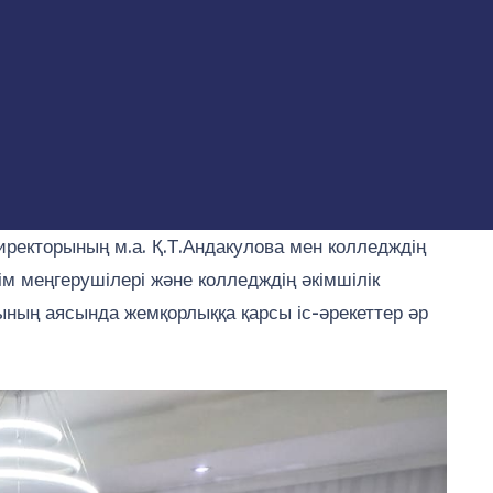
екторының м.а. Қ.Т.Андакулова мен колледждің
 меңгерушілері және колледждің әкімшілік
ының аясында жемқорлыққа қарсы іс-әрекеттер әр