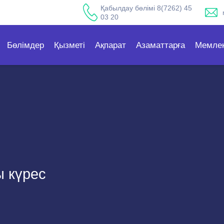
Қабылдау бөлімі 8(7262) 45
03 20
Бөлімдер
Қызметі
Ақпарат
Азаматтарға
Мемлек
 күрес