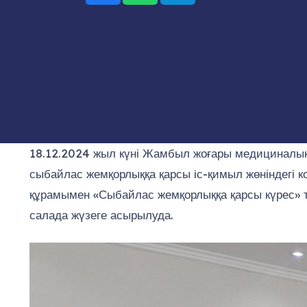
18.12.2024 жыл күні Жамбыл жоғары медициналық
сыбайлас жемқорлыққа қарсы іс-қимыл жөніндегі к
құрамымен «Сыбайлас жемқорлыққа қарсы күрес» та
салада жүзеге асырылуда.