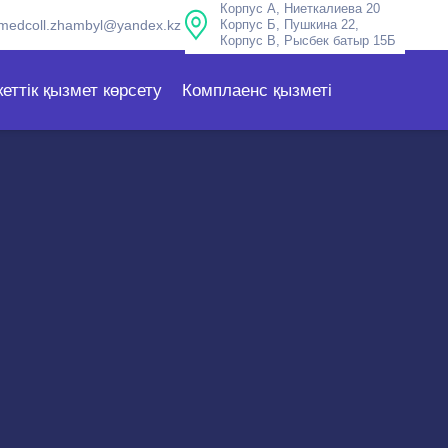
Корпус А, Ниеткалиева 20
medcoll.zhambyl@yandex.kz
Корпус Б, Пушкина 22,
Корпус В, Рысбек батыр 15Б
еттік қызмет көрсету
Комплаенс қызметі