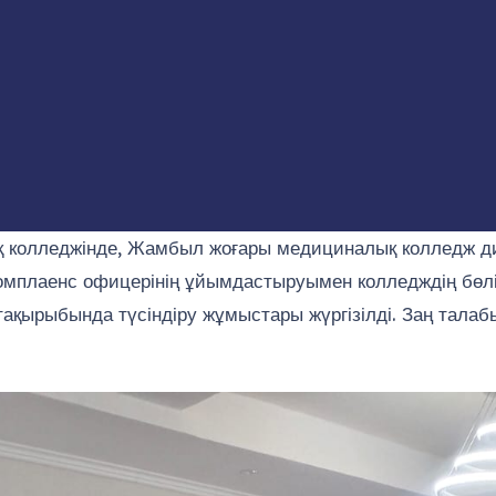
 колледжінде, Жамбыл жоғары медициналық колледж дир
омплаенс офицерінің ұйымдастыруымен колледждің бөлім
қырыбында түсіндіру жұмыстары жүргізілді. Заң талаб