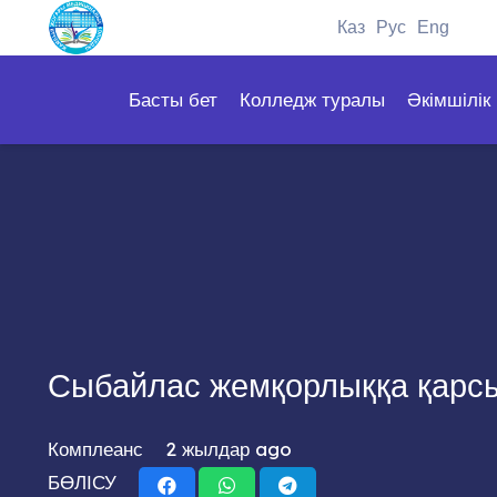
Каз
Рус
Eng
Басты бет
Колледж туралы
Әкімшілік
Сыбайлас жемқорлыққа қарсы
Комплеанс
2 жылдар ago
БӨЛІСУ