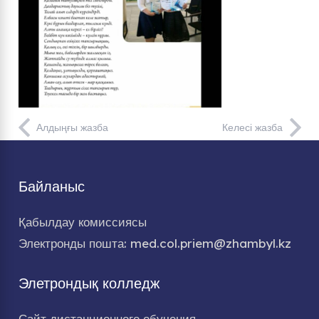
Алдыңғы жазба
Келесі жазба
Байланыс
Қабылдау комиссиясы
Электронды пошта: med.col.priem@zhambyl.kz
Элетрондық колледж
Сайт дистанционного обучения