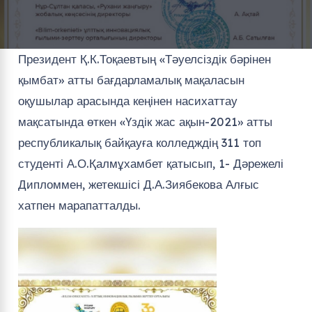
Президент Қ.К.Тоқаевтың «Тәуелсіздік бәрінен
қымбат» атты бағдарламалық мақаласын
оқушылар арасында кеңінен насихаттау
мақсатында өткен «Үздік жас ақын-2021» атты
республикалық байқауға колледждің 311 топ
студенті А.О.Қалмұхамбет қатысып, 1- Дәрежелі
Дипломмен, жетекшісі Д.А.Зиябекова Алғыс
хатпен марапатталды.