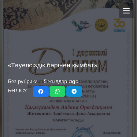
«Тәуелсіздік бәрінен қымбат»
Без рубрики
5 жылдар ago
БӨЛІСУ