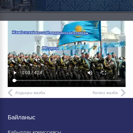
Алдыңғы жазба
Келесі жазба
Байланыс
Қабылдау комиссиясы