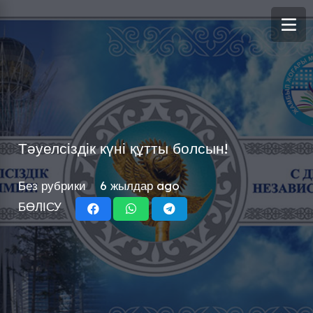
Тәуелсіздік күні құтты болсын!
Без рубрики
6 жылдар ago
БӨЛІСУ