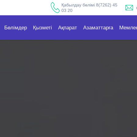
Қабылдау бөлімі 8(7262) 45
03 20
Бөлімдер
Қызметі
Ақпарат
Азаматтарға
Мемлек