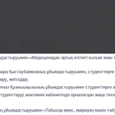
дастыруымен «Медицинадан артық игілікті ғылым жоқ» т
Динара Қыстаубаевнаның ұйымдастыруымен, студенттерге
еру, жетілдіру.
 Гүлназ Қуанышқызының ұйымдастыруымен студенттерге аш
 студенттерді анатомия кабинетінде орналасқан жаңа т
ұйымдастыруымен «Табысқа емес, өміріңнің мәнін табуғ