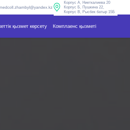
Корпус А, Ниеткалиева 20
medcoll.zhambyl@yandex.kz
Корпус Б, Пушкина 22,
Корпус В, Рысбек батыр 15Б
еттік қызмет көрсету
Комплаенс қызметі