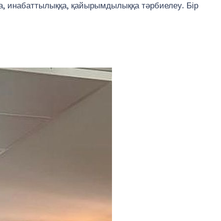
қа, инабаттылыққа, қайырымдылыққа тәрбиелеу. Бір