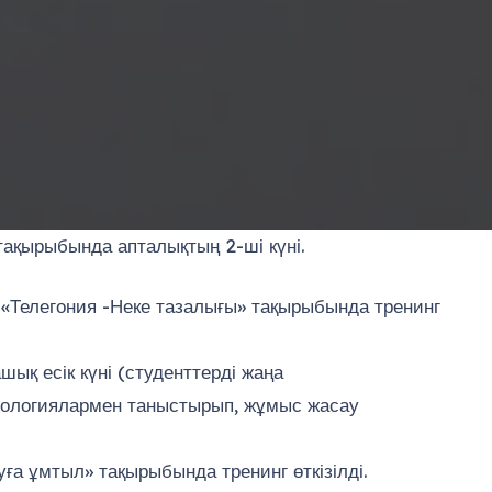
ақырыбында апталықтың 2-ші күні.
 «Телегония -Неке тазалығы» тақырыбында тренинг
ық есік күні (студенттерді жаңа
ехнологиялармен таныстырып, жұмыс жасау
а ұмтыл» тақырыбында тренинг өткізілді.