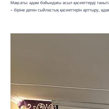
Мақсаты: адам бойындағы асыл қасиеттерді таныта
– біріне деген сыйластық қасиеттерін арттыру, ада