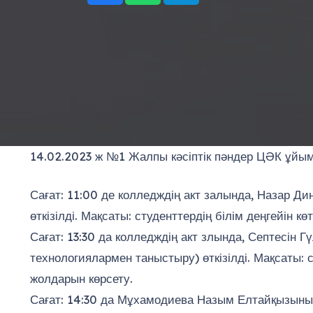
14.02.2023 ж №1 Жалпы кәсіптік пәндер ЦӘК ұйым
Сағат: 11:00 де колледждің акт залында, Назар 
өткізілді. Мақсаты: студенттердің білім деңгейін көт
Сағат: 13:30 да колледждің акт злында, Септесін
технологиялармен таныстыру) өткізілді. Мақсаты:
жолдарын көрсету.
Сағат: 14:30 да Мұхамодиева Назым Елтайқызының 