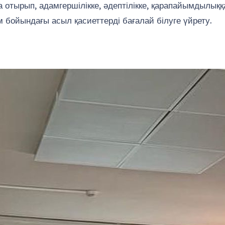
 отырып, адамгершілікке, әдептілікке, қарапайымдылық
м бойындағы асыл қасиеттерді бағалай білуге үйрету.