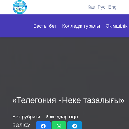
Каз
Рус
Eng
Басты бет
Колледж туралы
Әкімшілік
«Телегония -Неке тазалығы»
Без рубрики
3 жылдар ago
БӨЛІСУ