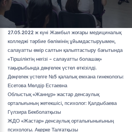
27.05.2022 ж күні Жамбыл жоғары медициналық
колледжі тәрбие бөлімінің ұйымдастыруымен,
салауатты өмір салтын қалыптастыру бағытында
«Тіршіліктің негізі – салауатты болашақ»
тақырыбында дөңгелек үстел өткізілді.
Дөңгелек үстелге №5 қалалық емхана гинекологы:
Есетова Мөлдір Естаевна
Облыстық «Жаннұр» жастар денсаулық
орталығының жетекшісі, психолог: Қалдыбаева
Гүлзира Бекболатқызы
ЖДО «Жастар» денсаулық орталығынығының
психологы. Ақерке Талғатқызы