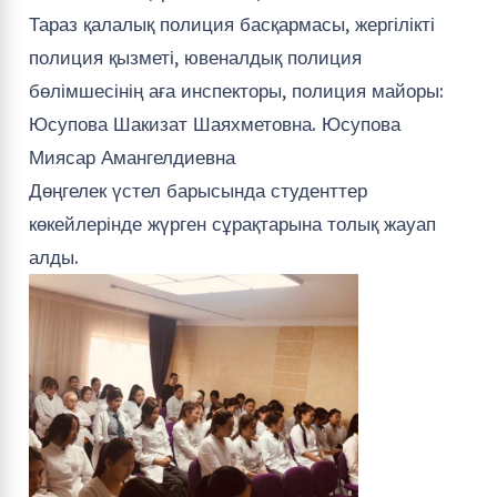
Тараз қалалық полиция басқармасы, жергілікті
полиция қызметі, ювеналдық полиция
бөлімшесінің аға инспекторы, полиция майоры:
Юсупова Шакизат Шаяхметовна. Юсупова
Миясар Амангелдиевна
Дөңгелек үстел барысында студенттер
көкейлерінде жүрген сұрақтарына толық жауап
алды.