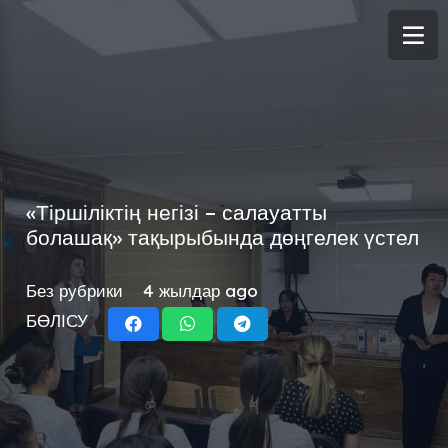
«Тіршіліктің негізі – салауатты
болашақ» тақырыбында дөңгелек үстел
Без рубрики
4 жылдар ago
БӨЛІСУ