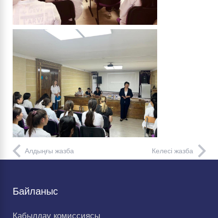
Алдыңғы жазба
Келесі жазба
Байланыс
Қабылдау комиссиясы