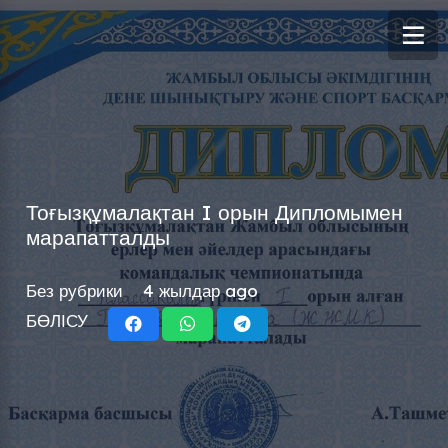
Тоғызқұмалақтан I орын Дипломымен
марапатталды
Без рубрики
4 жылдар ago
БӨЛІСУ