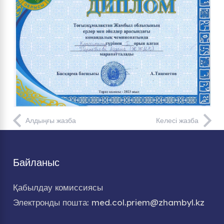
Алдыңғы жазба
Келесі жазба
Байланыс
Қабылдау комиссиясы
Электронды пошта: med.col.priem@zhambyl.kz