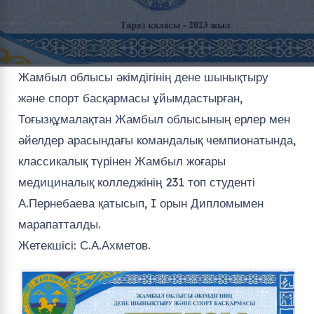
Жамбыл облысы әкімдігінің дене шынықтыру
және спорт басқармасы ұйымдастырған,
Тоғызқұмалақтан Жамбыл облысының ерлер мен
әйелдер арасындағы командалық чемпионатында,
классикалық түрінен Жамбыл жоғары
медициналық колледжінің 231 топ студенті
А.Пернебаева қатысып, I орын Дипломымен
марапатталды.
Жетекшісі: С.А.Ахметов.