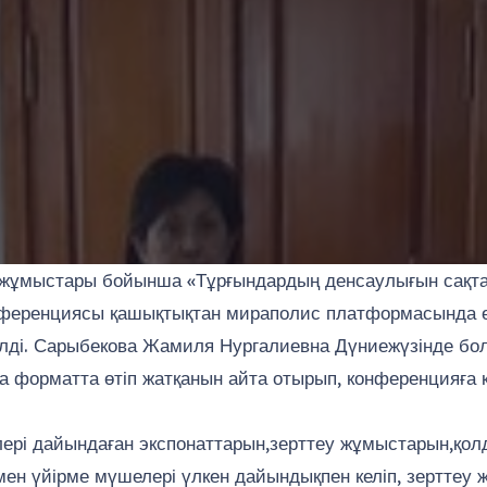
жұмыстары бойынша «Тұрғындардың денсаулығын сақтау
ференциясы қашықтықтан мираполис платформасында ө
ілді. Сарыбекова Жамиля Нургалиевна Дүниежүзінде б
а форматта өтіп жатқанын айта отырып, конференцияға 
ері дайындаған экспонаттарын,зерттеу жұмыстарын,қолд
мен үйірме мүшелері үлкен дайындықпен келіп, зерттеу 