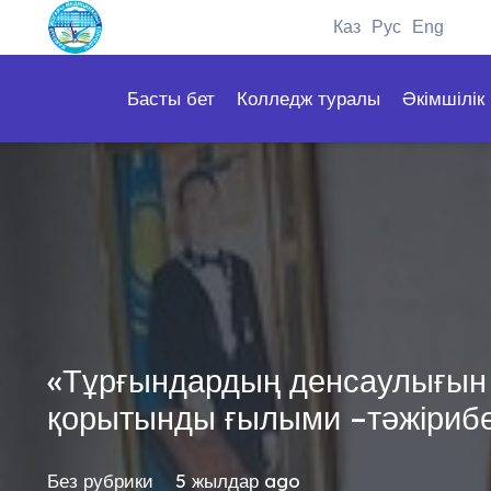
Каз
Рус
Eng
Басты бет
Колледж туралы
Әкімшілік
«Тұрғындардың денсаулығын 
қорытынды ғылыми –тәжіриб
Без рубрики
5 жылдар ago