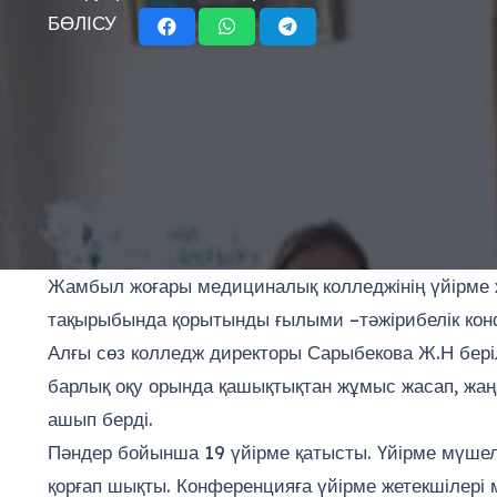
БӨЛІСУ
Жамбыл жоғары медициналық колледжінің үйірме 
тақырыбында қорытынды ғылыми –тәжірибелік кон
Алғы сөз колледж директоры Сарыбекова Ж.Н бер
барлық оқу орында қашықтықтан жұмыс жасап, жаң
ашып берді.
Пәндер бойынша 19 үйірме қатысты. Үйірме мүшел
қорғап шықты. Конференцияға үйірме жетекшілері 