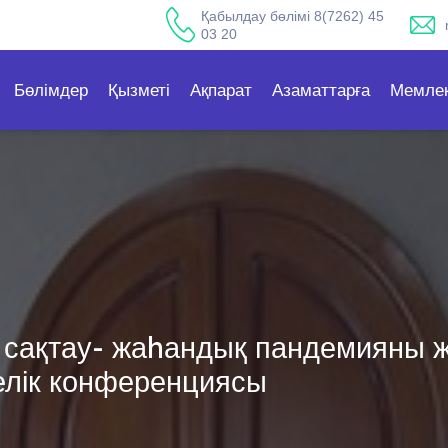
Қабылдау бөлімі 8(7262) 45
03 20
Бөлімдер
Қызметі
Ақпарат
Азаматтарға
Мемлек
сақтау- жаhандық пандемияны же
елік конференциясы