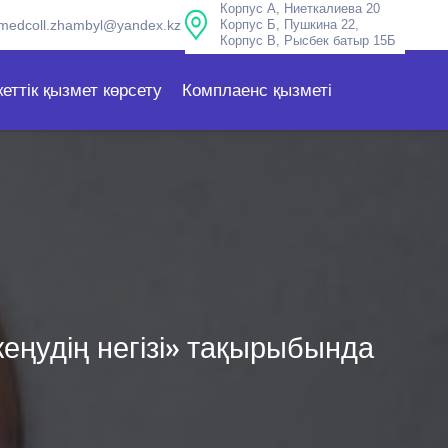
Корпус А, Ниеткалиева 20
medcoll.zhambyl@yandex.kz
Корпус Б, Пушкина 22,
Корпус В, Рысбек батыр 15Б
еттік қызмет көрсету
Комплаенс қызметі
ңудің негізі» тақырыбында