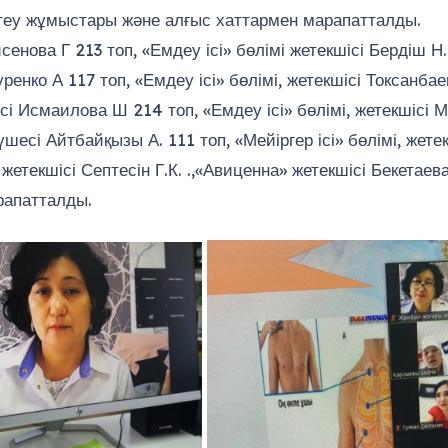
еу жұмыстары және алғыс хаттармен марапатталды.
нова Г 213 топ, «Емдеу ісі» бөлімі жетекшісі Бердіш Н.
енко А 117 топ, «Емдеу ісі» бөлімі, жетекшісі Токсанбае
і Исмаилова Ш 214 топ, «Емдеу ісі» бөлімі, жетекшісі 
есі Айтбайқызы А. 111 топ, «Мейіргер ісі» бөлімі, жетек
жетекшісі Септесін Г.К. .,«Авиценна» жетекшісі Бекетаев
рапатталды.