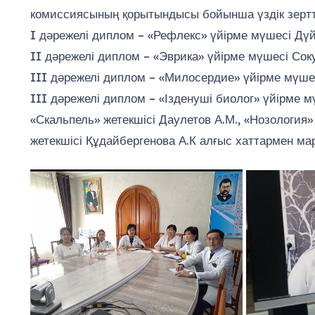
комиссиясының қорытындысы бойынша үздік зертт
I дәрежелі диплом – «Рефлекс» үйірме мүшесі Дүйсе
II дәрежелі диплом – «Эврика» үйірме мүшесі Сокур
III дәрежелі диплом – «Милосердие» үйірме мүшес
III дәрежелі диплом – «Ізденуші биолог» үйірме мүш
«Скальпель» жетекшісі Даулетов А.М., «Нозология» 
жетекшісі Құдайбергенова А.К алғыс хаттармен ма