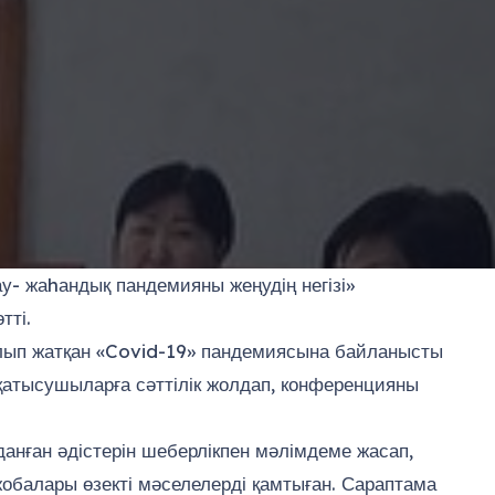
- жаhандық пандемияны жеңудің негізі»
тті.
олып жатқан «Covid-19» пандемиясына байланысты
қатысушыларға сәттілік жолдап, конференцияны
анған әдістерін шеберлікпен мәлімдеме жасап,
жобалары өзекті мәселелерді қамтыған. Сараптама