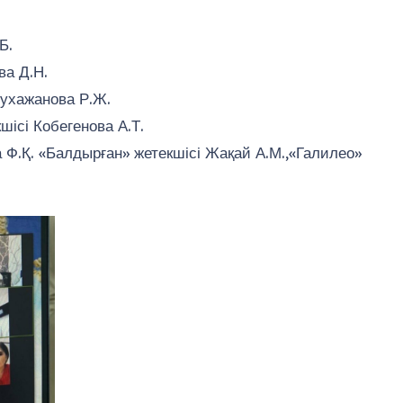
Б.
ва Д.Н.
Мухажанова Р.Ж.
шісі Кобегенова А.Т.
а Ф.Қ. «Балдырған» жетекшісі Жақай А.М.,«Галилео»