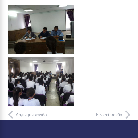
Алдыңғы жазба
Келесі жазба