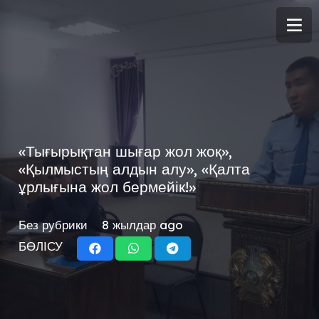
«Тығырықтан шығар жол жоқ»,
«Қылмыстың алдын алу», «Қалта
ұрлығына жол бермейік!»
Без рубрики
8 жылдар ago
БӨЛІСУ