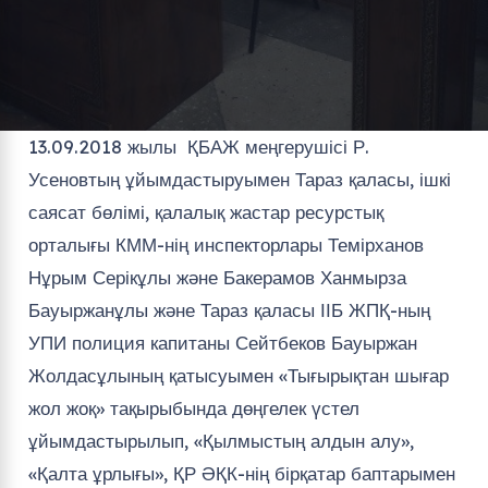
13.09.2018 жылы ҚБАЖ меңгерушісі Р.
Усеновтың ұйымдастыруымен Тараз қаласы, ішкі
саясат бөлімі, қалалық жастар ресурстық
орталығы КММ-нің инспекторлары Темірханов
Нұрым Серікұлы және Бакерамов Ханмырза
Бауыржанұлы және Тараз қаласы ІІБ ЖПҚ-ның
УПИ полиция капитаны Сейтбеков Бауыржан
Жолдасұлының қатысуымен «Тығырықтан шығар
жол жоқ» тақырыбында дөңгелек үстел
ұйымдастырылып, «Қылмыстың алдын алу»,
«Қалта ұрлығы», ҚР ӘҚК-нің бірқатар баптарымен