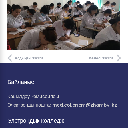
Алдыңғы жазба
Келесі жазба
Байланыс
Қабылдау комиссиясы
Электронды пошта: med.col.priem@zhambyl.kz
Элетрондық колледж