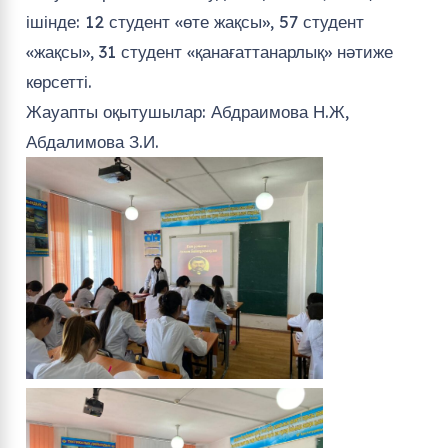
ішінде: 12 студент «өте жақсы», 57 студент
«жақсы», 31 студент «қанағаттанарлық» нәтиже
көрсетті.
Жауапты оқытушылар: Абдраимова Н.Ж,
Абдалимова З.И.