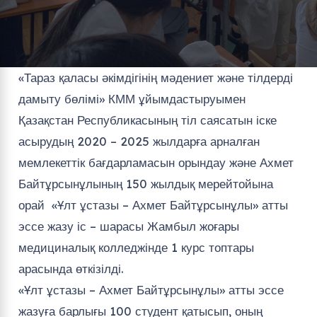
«Тараз қаласы әкімдігінің мәдениет және тілдерді
дамыту бөлімі» КММ ұйымдастыруымен
Қазақстан Республикасының тіл саясатын іске
асырудың 2020 – 2025 жылдарға арналған
мемлекеттік бағдарламасын орындау және Ахмет
Байтұрсынұлының 150 жылдық мерейтойына
орай «Ұлт ұстазы – Ахмет Байтұрсынұлы» атты
эссе жазу іс – шарасы Жамбыл жоғары
медициналық колледжінде 1 курс топтары
арасында өткізілді.
«Ұлт ұстазы – Ахмет Байтұрсынұлы» атты эссе
жазуға барлығы 100 студент қатысып, оның