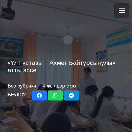
«Ұлт ұстазы – Ахмет Байтұрсынұлы»
атты эссе
Без рубрики
4 жылдар ago
БӨЛІСУ