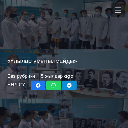
«Ұлылар ұмытылмайды»
Без рубрики
5 жылдар ago
БӨЛІСУ