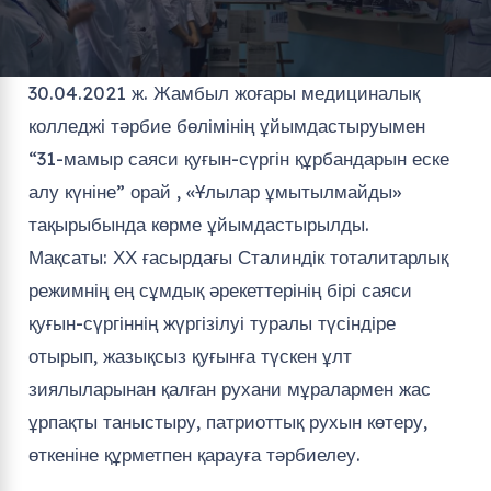
30.04.2021 ж. Жамбыл жоғары медициналық
колледжі тәрбие бөлімінің ұйымдастыруымен
“31-мамыр саяси қуғын-сүргін құрбандарын еске
алу күніне” орай , «Ұлылар ұмытылмайды»
тақырыбында көрме ұйымдастырылды.
Мақсаты: ХХ ғасырдағы Сталиндік тоталитарлық
режимнің ең сұмдық әрекеттерінің бірі саяси
қуғын-сүргіннің жүргізілуі туралы түсіндіре
отырып, жазықсыз қуғынға түскен ұлт
зиялыларынан қалған рухани мұралармен жас
ұрпақты таныстыру, патриоттық рухын көтеру,
өткеніне құрметпен қарауға тәрбиелеу.