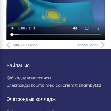
Алдыңғы жазба
Келесі жазба
Байланыс
Қабылдау комиссиясы
Электронды пошта: med.col.priem@zhambyl.kz
Элетрондық колледж