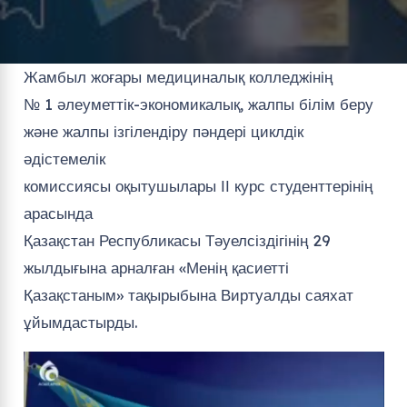
Жамбыл жоғары медициналық колледжінің
№ 1 әлеуметтік-экономикалық, жалпы білім беру
және жалпы ізгілендіру пәндері циклдік
әдістемелік
комиссиясы оқытушылары ІІ курс студенттерінің
арасында
Қазақстан Республикасы Тәуелсіздігінің 29
жылдығына арналған «Менің қасиетті
Қазақстаным» тақырыбына Виртуалды саяхат
ұйымдастырды.