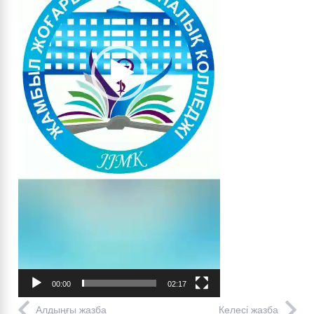
00:00
02:17
Алдыңғы жазба
Келесі жазба