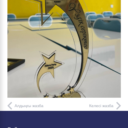
Алдыңғы жазба
Келесі жазба