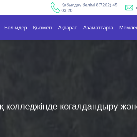
Қабылдау бөлімі 8(7262) 45
03 20
Бөлімдер
Қызметі
Ақпарат
Азаматтарға
Мемлек
 колледжінде көгалдандыру жән