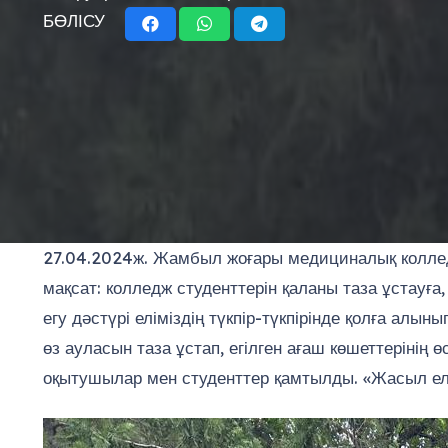
БӨЛІСУ
27.04.2024ж. Жамбыл жоғары медициналық колледжі
мақсат: колледж студенттерін қаланы таза ұстауғ
егу дәстүрі еліміздің түкпір-түкпірінде қолға алы
өз ауласын таза ұстап, егілген ағаш көшеттерінің 
оқытушылар мен студенттер қамтылды. «Жасыл ел»