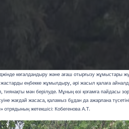
нде көгалдандыру және ағаш отырғызу жұмыстары жүргізі
а, жастарды еңбекке жұмылдыру, әрі жасыл қалаға айнал
нып, тиянақты мән берілуде. Мұның өзі қоғамға пайдасы зо
өсуіне жағдай жасаса, қаламыз бұдан да ажарлана түсетін
 отрядының жетекшісі: Кобегенова А.Т.