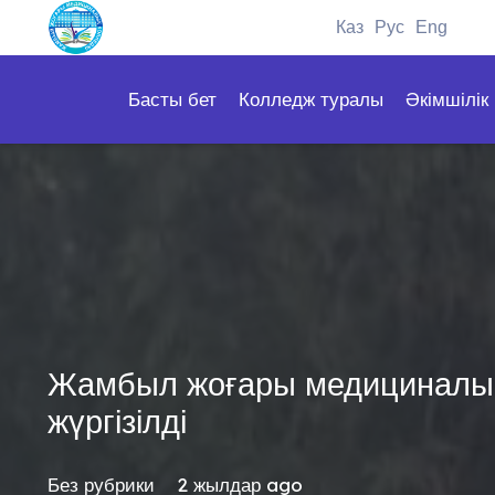
Каз
Рус
Eng
Басты бет
Колледж туралы
Әкімшілік
Жамбыл жоғары медициналық
жүргізілді
Без рубрики
2 жылдар ago