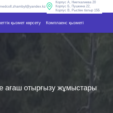
Корпус А, Ниеткалиева 20
medcoll.zhambyl@yandex.kz
Корпус Б, Пушкина 22,
Корпус В, Рысбек батыр 15Б
еттік қызмет көрсету
Комплаенс қызметі
е ағаш отырғызу жұмыстары