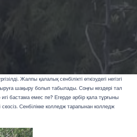
лді. Жалпы қалалық сенбілікті өткізудегі негізгі
дыруға шақыру болып табылады. Соңғы кездері тал
р игі бастама емес пе? Егерде әрбір қала тұрғыны
і сөзсіз. Сенбілікке колледж тарапынан колледж