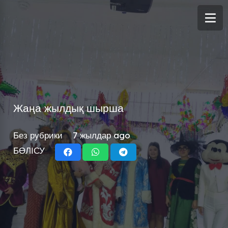
Жаңа жылдық шырша
Без рубрики
7 жылдар ago
БӨЛІСУ