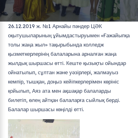
26.12.2019 ж. №1 Арнайы пәндер ЦӘК
оқытушыларының ұйымдастыруымен «Ғажайыпқа
толы жаңа жыл» тақырыбында колледж
қызметкерлерінің балаларына арналған жаңа
жылдық шыршасы өтті. Кеште қызықты ойындар
ойнатылып, сұлтан және уәзірлері, жалмауыз
кемпір, тышқан, доңыз кейіпкерлерімен көрініс
қойылып, Аяз ата мен ақшақар балаларды
билетіп, өлең айтқан балаларға сыйлық берді.
Балалар шыршасы көңілді өтті.