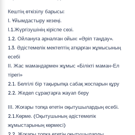
Кештің өткізілу барысы:
І. Ұйымдастыру кезеңі.
І.1.Жүргізушінің кіріспе сөзі.
1.2. Ойлануға арналған ойын: «Әріп таңдау».
1.3. Әдістемелік мектептің атқарған жұмысының
есебі
ІІ. Жас мамандармен жұмыс «Білікті маман-Ел
тірегі»
2.1. Белгілі бір тақырыпқа сабақ жоспарын құру
2.2. Жедел сұрақтарға жауап беру
ІІІ. Жоғары топқа өтетін оқытушылардың есебі.
2.1.Көрме. (Оқытушының әдістемелік
жұмыстарының көрмесі)
2.2. Жоғары топқа өтетін оқытушыларды