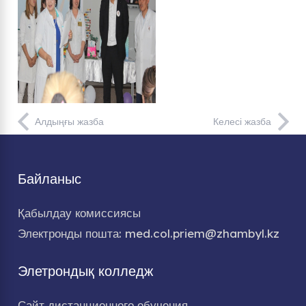
Алдыңғы жазба
Келесі жазба
Байланыс
Қабылдау комиссиясы
Электронды пошта: med.col.priem@zhambyl.kz
Элетрондық колледж
Сайт дистанционного обучения