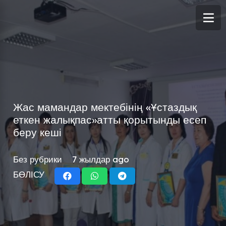
Жас мамандар мектебінің «Ұстаздық
еткен жалықпас»атты қорытынды есеп
беру кеші
Без рубрики
7 жылдар ago
БӨЛІСУ