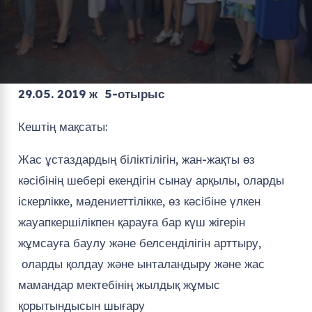
29.05. 2019 ж 5-отырыс
Кештің мақсаты:
Жас ұстаздардың біліктілігін, жан-жақты өз
кәсібінің шебері екендігін сынау арқылы, оларды
іскерлікке, мәдениеттілікке, өз кәсібіне үлкен
жауапкершілікпен қарауға бар күш жігерін
жұмсауға баулу және белсенділігін арттыру,
оларды қолдау және ынталандыру және жас
мамандар мектебінің жылдық жұмыс
қорытындысын шығару