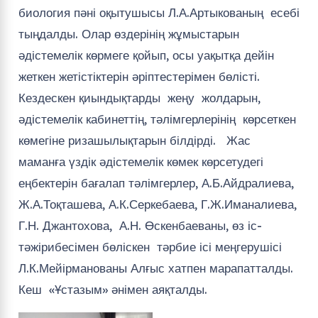
биология пәні оқытушысы Л.А.Артыкованың есебі
тыңдалды. Олар өздерінің жұмыстарын
әдістемелік көрмеге қойып, осы уақытқа дейін
жеткен жетістіктерін әріптестерімен бөлісті.
Кездескен қиындықтарды жеңу жолдарын,
әдістемелік кабинеттің, тәлімгерлерінің көрсеткен
көмегіне ризашылықтарын білдірді. Жас
маманға үздік әдістемелік көмек көрсетудегі
еңбектерін бағалап тәлімгерлер, А.Б.Айдралиева,
Ж.А.Тоқташева, А.К.Серкебаева, Г.Ж.Иманалиева,
Г.Н. Джантохова, А.Н. Өскенбаеваны, өз іс-
тәжірибесімен бөліскен тәрбие ісі меңгерушісі
Л.К.Мейірманованы Алғыс хатпен марапатталды.
Кеш «Ұстазым» әнімен аяқталды.