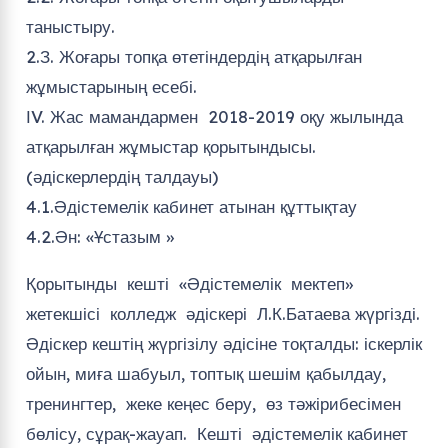
таныстыру.
2.З. Жоғары топқа өтетіндердің атқарылған
жұмыстарының есебі.
ІV. Жас мамандармен 2018-2019 оқу жылында
атқарылған жұмыстар қорытындысы.
(әдіскерлердің талдауы)
4.1.Әдістемелік кабинет атынан құттықтау
4.2.Ән: «Ұстазым »
Қорытынды кешті «Әдістемелік мектеп»
жетекшісі колледж әдіскері Л.К.Батаева жүргізді.
Әдіскер кештің жүргізілу әдісіне тоқталды:
іскерлік
ойын, миға шабуыл, топтық шешім қабылдау,
тренингтер, жеке кеңес беру, өз тәжірибесімен
бөлісу, сұрақ-жауап. Кешті әдістемелік кабинет