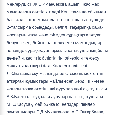
меңгерушісі Ж.Б.Иманбекова ашып, жас жас
мамандарға сәттілік тіледі.Кеш тамаша ойынмен
басталды, жас мамандар топпен жарыс түрінде
2-тапсырма орындады, белгілі тақырыпқа сабақ
жоспарын жазу және «Жедел сұрақтарға жауап
беру» кезеңі бойынша жекелеген мамандықтар
негізінде сұрақ-жауап арқылы қатысушының білім
деңгейін, кәсіптік біліктілігін, ой-өрісін тексеру
мақсатында жүргізілді.Колледж әдіскері
Л.К.Батаева оқу жылында әдістемелік мектептің
атқарған жұмыстары жайлы есеп берді. ІІІ-кезең
жоғары топқа өтетін ішкі аурулар пәні оқытушысы
А.К.Баетова, жұқпалы аурулар пәні оқытушысы
М.К.Жасұзақ, мейірбике ісі негіздері пәндері
оқытушылары Р.Д.Мухажанова, А.С.Оңғарбаева,