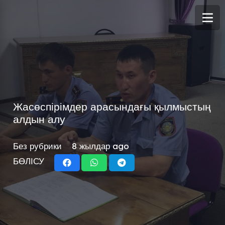
Жасөспірімдер арасындағы қылмыстың
алдын алу
Без рубрики
8 жылдар ago
БӨЛІСУ