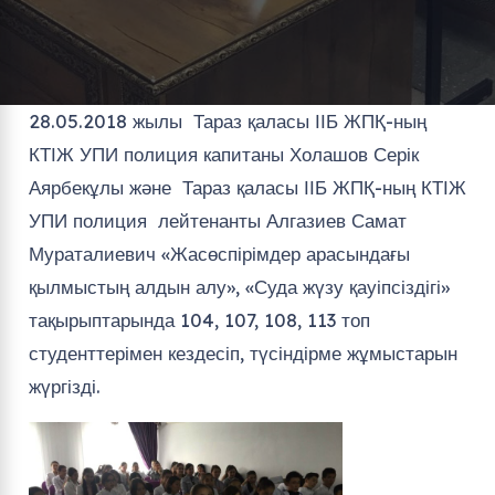
28.05.2018 жылы Тараз қаласы ІІБ ЖПҚ-ның
КТІЖ УПИ полиция капитаны Холашов Серік
Аярбекұлы және Тараз қаласы ІІБ ЖПҚ-ның КТІЖ
УПИ полиция лейтенанты Алгазиев Самат
Мураталиевич «Жасөспірімдер арасындағы
қылмыстың алдын алу», «Суда жүзу қауіпсіздігі»
тақырыптарында 104, 107, 108, 113 топ
студенттерімен кездесіп, түсіндірме жұмыстарын
жүргізді.