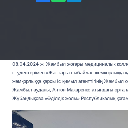
08.04.2024 ж. Жамбыл жоғары медициналык коллед
студентерімен «Жастарға сыбайлас жемқорлыққа қа
жемқорлыққа қарсы іс қимыл агенттігінің Жамбыл
Жамбыл ауданы, Антон Макаренко атындағы орта мек
Жұбандықова «Әділдік жолы» Республикалық қоғам