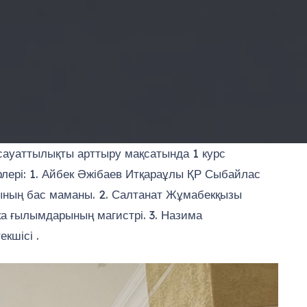
сауаттылықты арттыру мақсатында 1 курс
рлері: 1. Айбек Әжібаев Итқараұлы ҚР Сыбайлас
сының бас маманы. 2. Салтанат Жұмабекқызы
ика ғылымдарының магистрі. 3. Назима
кшісі .