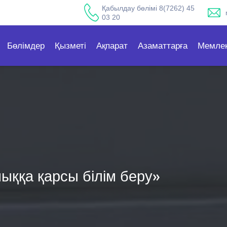
Қабылдау бөлімі 8(7262) 45
03 20
Бөлімдер
Қызметі
Ақпарат
Азаматтарға
Мемлек
ққа қарсы білім беру»