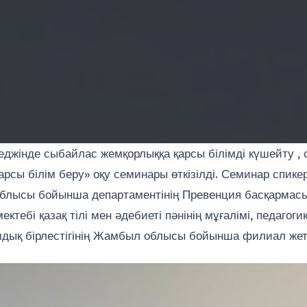
жінде сыбайлас жемқорлыққа қарсы білімді күшейту , 
рсы білім беру» оқу семинары өткізілді. Семинар спике
 облысы бойынша департаментінің Превенция басқарма
тебі қазақ тілі мен әдебиеті пәнінің мұғалімі, педагог
дық бірлестігінің Жамбыл облысы бойынша филиал жете