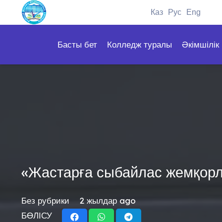
Каз
Рус
Eng
Басты бет
Колледж туралы
Әкімшілік
«Жастарға сыбайлас жемқорлы
Без рубрики
2 жылдар ago
БӨЛІСУ