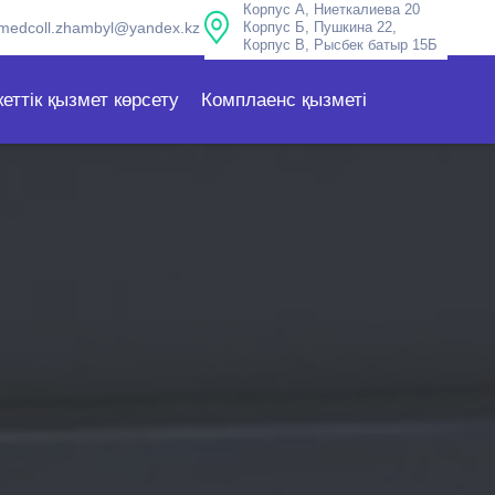
Корпус А, Ниеткалиева 20
medcoll.zhambyl@yandex.kz
Корпус Б, Пушкина 22,
Корпус В, Рысбек батыр 15Б
еттік қызмет көрсету
Комплаенс қызметі