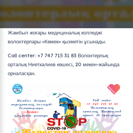
Жамбыл жоғары медициналық колледжі
волонтерлары «Көмек» қызметін ұсынады.
Call center: +7 747 715 31 83 Волонтерлық
орталық Ниеткалиев көшесі, 20 мекен-жайында
орналасқан.