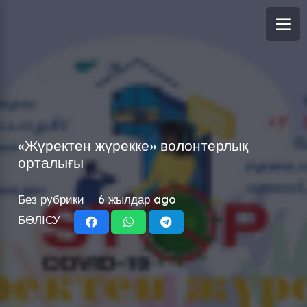
«Жүректен жүрекке» волонтерлық
орталығы
Без рубрики
6 жылдар ago
БӨЛІСУ