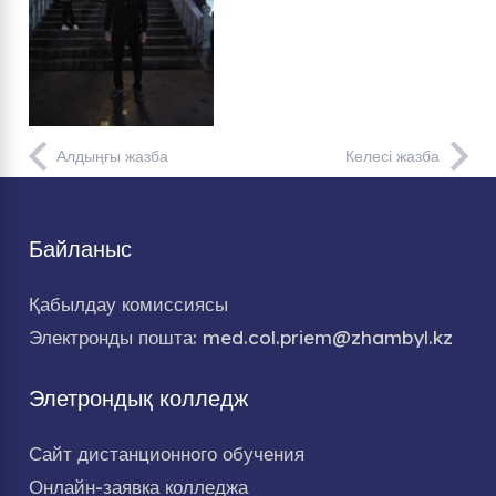
Алдыңғы жазба
Келесі жазба
Байланыс
Қабылдау комиссиясы
Электронды пошта: med.col.priem@zhambyl.kz
Элетрондық колледж
Сайт дистанционного обучения
Онлайн-заявка колледжа