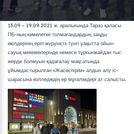
13.09 – 19.09.2021 ж. аралығында Тараз қаласы
ПБ-ның кәмелетке толмағандардың заңды
өкілдерінің еріп жүруінсіз түнгі уақытта ойын-
сауық мекемелерінде немесе тұрғынжайдан тыс
жерде болмуын қадағалау мақсатында
ұйымдастырылған «Жасөспірім» алдын алу іс-
шарасына колледждің ер мұғалімдері ат салысты.