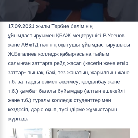
17.09.2021 жылы Тәрбие бөлімінің
ұйымдастыруымен ҚБАЖ меңгерушісі Р.Усенов
және АӘжТД пәнінің оқытушы-ұйымдастырушысы
Ж.Бегалиев колледж қабырғасына тыйым
салынған заттарға рейд жасап (кесетін және өткір
заттар- пышақ, бәкі, тез жанатын, жарылғыш және
т.б. заттарды өзімен әкелмеу, қолданбау және
т.б.) қымбат бағалы бұйымдар (алтын әшекейлі
және т.б.) туралы колледж студенттерімен
кездесіп, дәріс оқып, түсіндірме жұмыстарын
жүргізді.