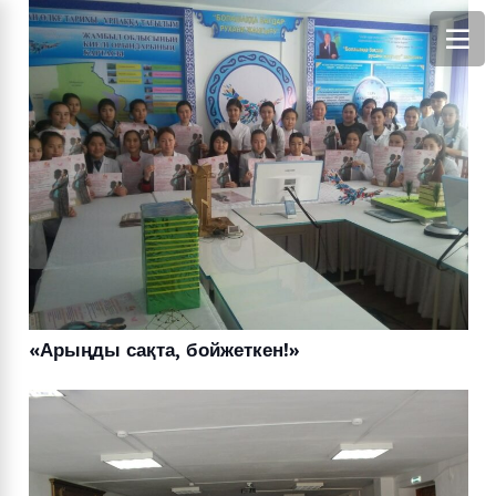
«Арыңды сақта, бойжеткен!»