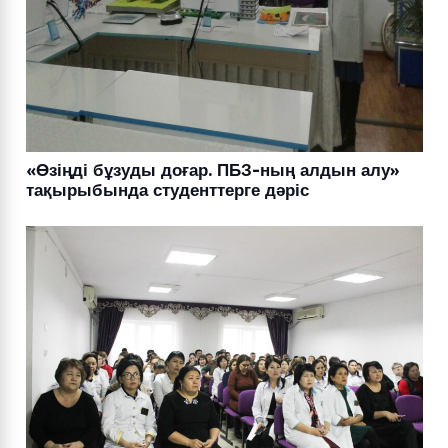
«Өзіңді бұзуды доғар. ПБЗ-ның алдын алу»
тақырыбында студенттерге дәріс