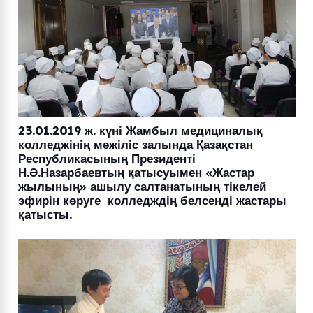
23.01.2019 ж. күні Жамбыл медициналық
колледжінің мәжіліс залында Қазақстан
Республикасының Президенті
Н.Ә.Назарбаевтың қатысуымен «Жастар
жылының» ашылу салтанатының тікелей
эфирін көруге колледждің белсенді жастары
қатысты.