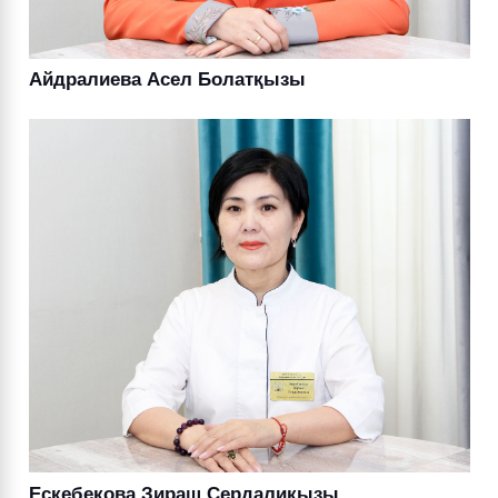
Айдралиева Асел Болатқызы
Ескебекова Зираш Сердалиқызы