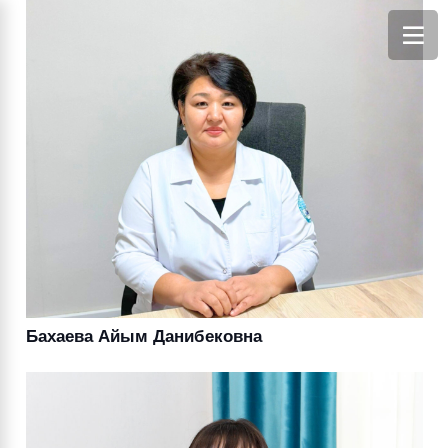
Бахаева Айым Данибековна