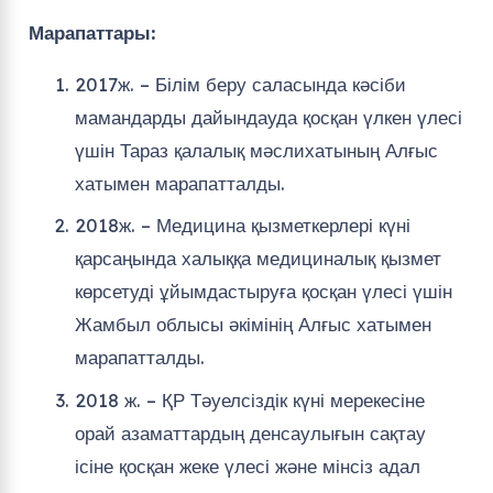
Марапаттары:
2017ж. – Білім беру саласында кәсіби
мамандарды дайындауда қосқан үлкен үлесі
үшін Тараз қалалық мәслихатының Алғыс
хатымен марапатталды.
2018ж. – Медицина қызметкерлері күні
қарсаңында халыққа медициналық қызмет
көрсетуді ұйымдастыруға қосқан үлесі үшін
Жамбыл облысы әкімінің Алғыс хатымен
марапатталды.
2018 ж. – ҚР Тәуелсіздік күні мерекесіне
орай азаматтардың денсаулығын сақтау
ісіне қосқан жеке үлесі және мінсіз адал