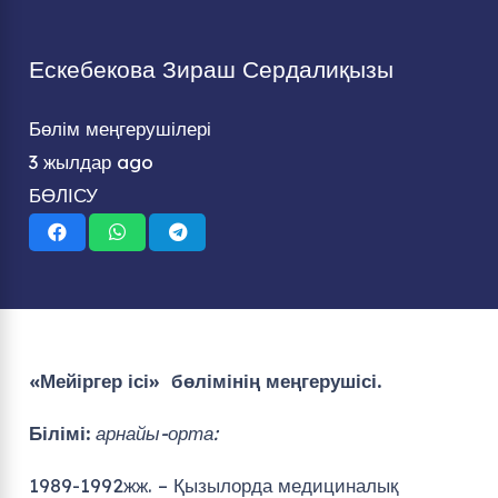
Ескебекова Зираш Сердалиқызы
Бөлім меңгерушілері
3 жылдар ago
БӨЛІСУ
«Мейіргер ісі» бөлімінің меңгерушісі.
Білімі:
арнайы-орта:
1989-1992жж. – Қызылорда медициналық