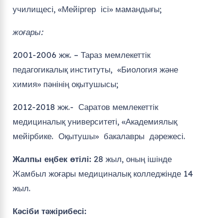
училищесі, «Мейіргер ісі» мамандығы;
жоғары:
2001-2006 жж. – Тараз мемлекеттік
педагогикалық институты, «Биология және
химия» пәнінің оқытушысы;
2012-2018 жж.- Саратов мемлекеттік
медициналық университеті, «Академиялық
мейірбике. Оқытушы» бакалавры дәрежесі.
Жалпы еңбек өтілі:
28 жыл, оның ішінде
Жамбыл жоғары медициналық колледжінде 14
жыл.
Кәсіби тәжірибесі: