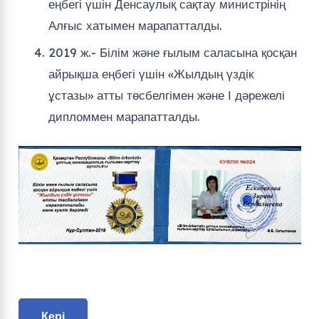
еңбегі үшін Денсаулық сақтау министрінің
Алғыс хатымен марапатталды.
2019 ж.- Білім және ғылым саласына қосқан
айрықша еңбегі үшін «Жылдың үздік
ұстазы» атты төсбелгімен және І дәрежелі
дипломмен марапатталды.
Кері