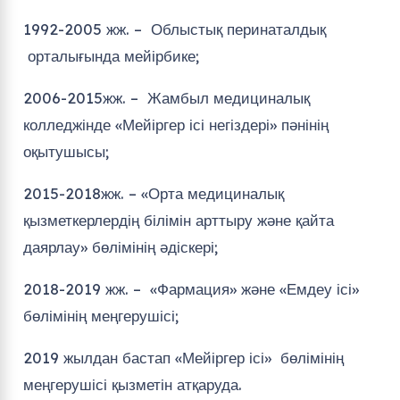
1992-2005 жж. – Облыстық перинаталдық
орталығында мейірбике;
2006-2015жж. – Жамбыл медициналық
колледжінде «Мейіргер ісі негіздері» пәнінің
оқытушысы;
2015-2018жж. – «Орта медициналық
қызметкерлердің білімін арттыру және қайта
даярлау» бөлімінің әдіскері;
2018-2019 жж. – «Фармация» және «Емдеу ісі»
бөлімінің меңгерушісі;
2019 жылдан бастап «Мейіргер ісі» бөлімінің
меңгерушісі қызметін атқаруда.