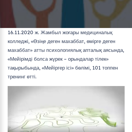
16.11.2020 ж. Жамбыл жоғары медициналық
колледжі, «Өзіңе деген махаббат, өмірге деген
махаббат» атты психологиялық апталық аясында,
«Мейірімді болса жүрек – орындалар тілек»
тақырыбында, «Мейіргер ісі» бөлімі, 101 топпен
тренинг өтті.